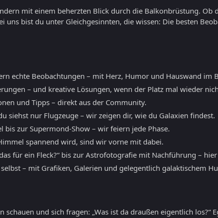
sondern mit einem beherzten Blick durch die Balkonbrüstung. Ob 
ei uns bist du unter Gleichgesinnten, die wissen: Die besten B
ern echte Beobachtungen – mit Herz, Humor und Hauswand im B
erungen – und kreative Lösungen, wenn der Platz mal wieder nicht
ionen und Tipps – direkt aus der Community.
 siehst nur Flugzeuge – wir zeigen dir, wie du Galaxien findest.
l bis zur Supermond-Show – wir feiern jede Phase.
mmel spannend wird, sind wir vorne mit dabei.
as für ein Fleck?“ bis zur Astrofotografie mit Nachführung – hier
 selbst – mit Grafiken, Galerien und gelegentlich galaktischem H
 schauen und sich fragen: „Was ist da draußen eigentlich los?“ E