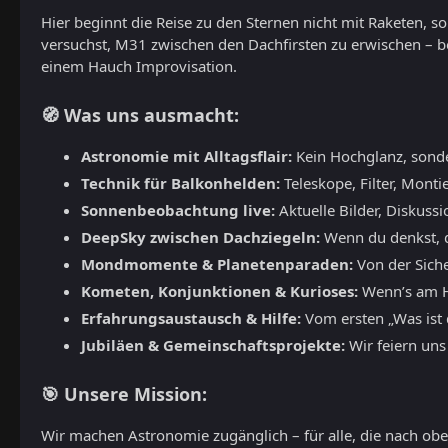
Hier beginnt die Reise zu den Sternen nicht mit Raketen, 
versuchst, M31 zwischen den Dachfirsten zu erwischen – b
einem Hauch Improvisation.
🧭 Was uns ausmacht:
Astronomie mit Alltagsflair:
Kein Hochglanz, sond
Technik für Balkonhelden:
Teleskope, Filter, Monti
Sonnenbeobachtung live:
Aktuelle Bilder, Diskuss
DeepSky zwischen Dachziegeln:
Wenn du denkst, du
Mondmomente & Planetenparaden:
Von der Siche
Kometen, Konjunktionen & Kurioses:
Wenn’s am Hi
Erfahrungsaustausch & Hilfe:
Vom ersten „Was ist d
Jubiläen & Gemeinschaftsprojekte:
Wir feiern uns
🎯 Unsere Mission:
Wir machen Astronomie zugänglich – für alle, die nach oben