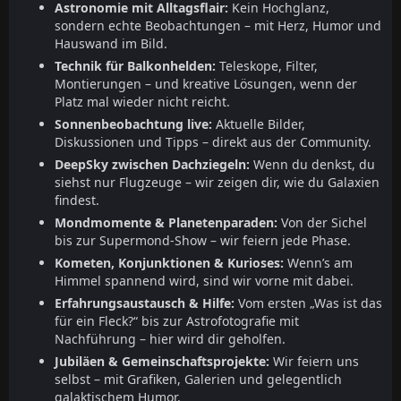
Astronomie mit Alltagsflair:
Kein Hochglanz,
sondern echte Beobachtungen – mit Herz, Humor und
Hauswand im Bild.
Technik für Balkonhelden:
Teleskope, Filter,
Montierungen – und kreative Lösungen, wenn der
Platz mal wieder nicht reicht.
Sonnenbeobachtung live:
Aktuelle Bilder,
Diskussionen und Tipps – direkt aus der Community.
DeepSky zwischen Dachziegeln:
Wenn du denkst, du
siehst nur Flugzeuge – wir zeigen dir, wie du Galaxien
findest.
Mondmomente & Planetenparaden:
Von der Sichel
bis zur Supermond-Show – wir feiern jede Phase.
Kometen, Konjunktionen & Kurioses:
Wenn’s am
Himmel spannend wird, sind wir vorne mit dabei.
Erfahrungsaustausch & Hilfe:
Vom ersten „Was ist das
für ein Fleck?“ bis zur Astrofotografie mit
Nachführung – hier wird dir geholfen.
Jubiläen & Gemeinschaftsprojekte:
Wir feiern uns
selbst – mit Grafiken, Galerien und gelegentlich
galaktischem Humor.