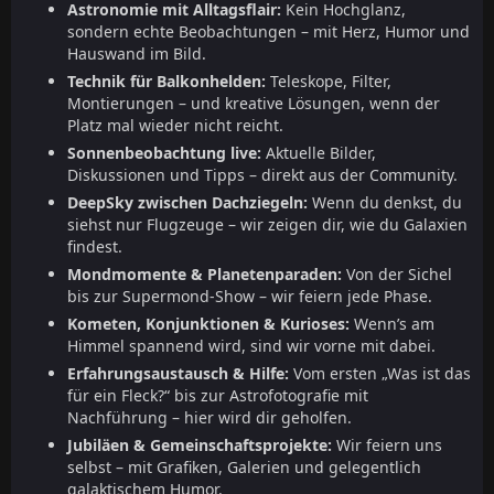
Astronomie mit Alltagsflair:
Kein Hochglanz,
sondern echte Beobachtungen – mit Herz, Humor und
Hauswand im Bild.
Technik für Balkonhelden:
Teleskope, Filter,
Montierungen – und kreative Lösungen, wenn der
Platz mal wieder nicht reicht.
Sonnenbeobachtung live:
Aktuelle Bilder,
Diskussionen und Tipps – direkt aus der Community.
DeepSky zwischen Dachziegeln:
Wenn du denkst, du
siehst nur Flugzeuge – wir zeigen dir, wie du Galaxien
findest.
Mondmomente & Planetenparaden:
Von der Sichel
bis zur Supermond-Show – wir feiern jede Phase.
Kometen, Konjunktionen & Kurioses:
Wenn’s am
Himmel spannend wird, sind wir vorne mit dabei.
Erfahrungsaustausch & Hilfe:
Vom ersten „Was ist das
für ein Fleck?“ bis zur Astrofotografie mit
Nachführung – hier wird dir geholfen.
Jubiläen & Gemeinschaftsprojekte:
Wir feiern uns
selbst – mit Grafiken, Galerien und gelegentlich
galaktischem Humor.