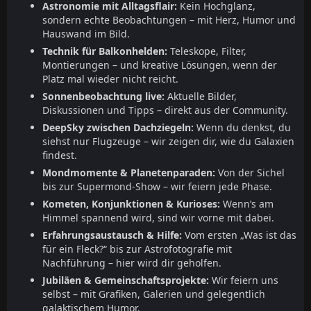
Astronomie mit Alltagsflair:
Kein Hochglanz,
sondern echte Beobachtungen – mit Herz, Humor und
Hauswand im Bild.
Technik für Balkonhelden:
Teleskope, Filter,
Montierungen – und kreative Lösungen, wenn der
Platz mal wieder nicht reicht.
Sonnenbeobachtung live:
Aktuelle Bilder,
Diskussionen und Tipps – direkt aus der Community.
DeepSky zwischen Dachziegeln:
Wenn du denkst, du
siehst nur Flugzeuge – wir zeigen dir, wie du Galaxien
findest.
Mondmomente & Planetenparaden:
Von der Sichel
bis zur Supermond-Show – wir feiern jede Phase.
Kometen, Konjunktionen & Kurioses:
Wenn’s am
Himmel spannend wird, sind wir vorne mit dabei.
Erfahrungsaustausch & Hilfe:
Vom ersten „Was ist das
für ein Fleck?“ bis zur Astrofotografie mit
Nachführung – hier wird dir geholfen.
Jubiläen & Gemeinschaftsprojekte:
Wir feiern uns
selbst – mit Grafiken, Galerien und gelegentlich
galaktischem Humor.