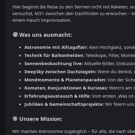
Hier beginnt die Reise zu den Sternen nicht mit Raketen, 
versuchst, M31 zwischen den Dachfirsten zu erwischen – b
einem Hauch Improvisation.
🧭 Was uns ausmacht:
Astronomie mit Alltagsflair:
Kein Hochglanz, sond
Technik für Balkonhelden:
Teleskope, Filter, Monti
Sonnenbeobachtung live:
Aktuelle Bilder, Diskuss
DeepSky zwischen Dachziegeln:
Wenn du denkst, du
Mondmomente & Planetenparaden:
Von der Siche
Kometen, Konjunktionen & Kurioses:
Wenn’s am Hi
Erfahrungsaustausch & Hilfe:
Vom ersten „Was ist d
Jubiläen & Gemeinschaftsprojekte:
Wir feiern uns
🎯 Unsere Mission:
Wir machen Astronomie zugänglich – für alle, die nach oben