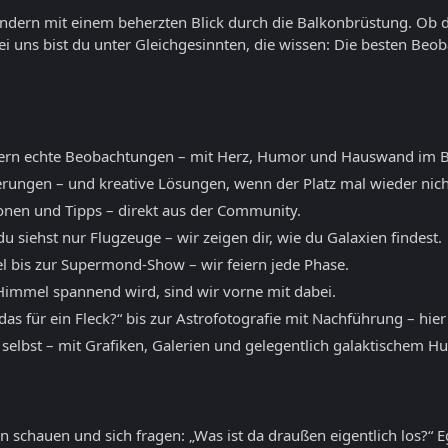
sondern mit einem beherzten Blick durch die Balkonbrüstung. Ob 
ei uns bist du unter Gleichgesinnten, die wissen: Die besten B
ern echte Beobachtungen – mit Herz, Humor und Hauswand im B
erungen – und kreative Lösungen, wenn der Platz mal wieder nicht
ionen und Tipps – direkt aus der Community.
 siehst nur Flugzeuge – wir zeigen dir, wie du Galaxien findest.
l bis zur Supermond-Show – wir feiern jede Phase.
mmel spannend wird, sind wir vorne mit dabei.
as für ein Fleck?“ bis zur Astrofotografie mit Nachführung – hier
 selbst – mit Grafiken, Galerien und gelegentlich galaktischem H
 schauen und sich fragen: „Was ist da draußen eigentlich los?“ E