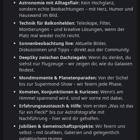
Astronomie mit Alltagsflair:
Kein Hochglanz,
sondern echte Beobachtungen – mit Herz, Humor und
Hauswand im Bild.
Technik für Balkonhelden:
Teleskope, Filter,
Montierungen – und kreative Lösungen, wenn der
Platz mal wieder nicht reicht.
Sonnenbeobachtung live:
Aktuelle Bilder,
Diskussionen und Tipps – direkt aus der Community.
DeepSky zwischen Dachziegeln:
Wenn du denkst, du
siehst nur Flugzeuge – wir zeigen dir, wie du Galaxien
findest.
Mondmomente & Planetenparaden:
Von der Sichel
bis zur Supermond-Show – wir feiern jede Phase.
Kometen, Konjunktionen & Kurioses:
Wenn’s am
Himmel spannend wird, sind wir vorne mit dabei.
Erfahrungsaustausch & Hilfe:
Vom ersten „Was ist das
für ein Fleck?“ bis zur Astrofotografie mit
Nachführung – hier wird dir geholfen.
Jubiläen & Gemeinschaftsprojekte:
Wir feiern uns
selbst – mit Grafiken, Galerien und gelegentlich
galaktischem Humor.