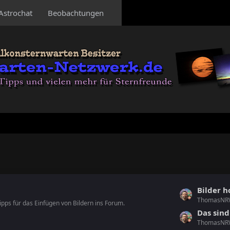
Astrochat
Beobachtungen
L
Bilder 
ThomasN
e
ipps für das Einfügen von Bildern ins Forum.
t
Das sind
ThomasN
z