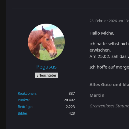
28. Februar 2026 um 13
Hallo Micha,
ich hatte selbst ni
erwischen.
Am 25.02. sah das w
Pegasus
Ich hoffe auf morge
Erleuchteter
Alles Gute und k
Reaktionen
337
Martin
Punkte
20.492
Grenzenloses Staunen 
Beiträge
2.223
Bilder
428