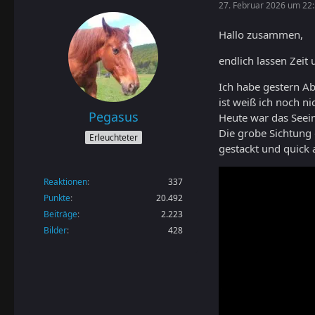
27. Februar 2026 um 22
Hallo zusammen,
endlich lassen Zeit
Ich habe gestern A
ist weiß ich noch ni
Pegasus
Heute war das Seein
Die grobe Sichtung 
Erleuchteter
gestackt und quick 
Reaktionen
337
Punkte
20.492
Beiträge
2.223
Bilder
428