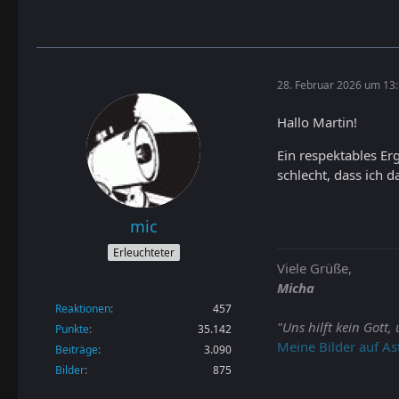
28. Februar 2026 um 13
Hallo Martin!
Ein respektables E
schlecht, dass ich 
mic
Erleuchteter
Viele Grüße,
Micha
Reaktionen
457
"Uns hilft kein Gott,
Punkte
35.142
Meine Bilder auf As
Beiträge
3.090
Bilder
875