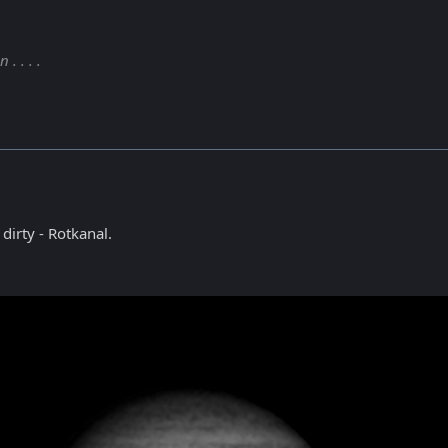
. . . .
dirty - Rotkanal.