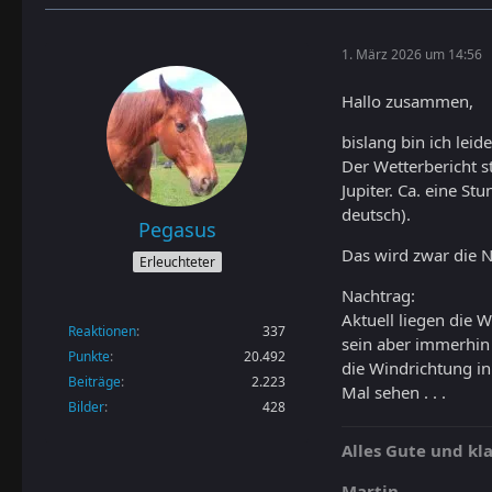
1. März 2026 um 14:56
Hallo zusammen,
bislang bin ich lei
Der Wetterbericht s
Jupiter. Ca. eine S
deutsch).
Pegasus
Das wird zwar die 
Erleuchteter
Nachtrag:
Aktuell liegen die 
Reaktionen
337
sein aber immerhin 
Punkte
20.492
die Windrichtung in
Beiträge
2.223
Mal sehen . . .
Bilder
428
Alles Gute und k
Martin