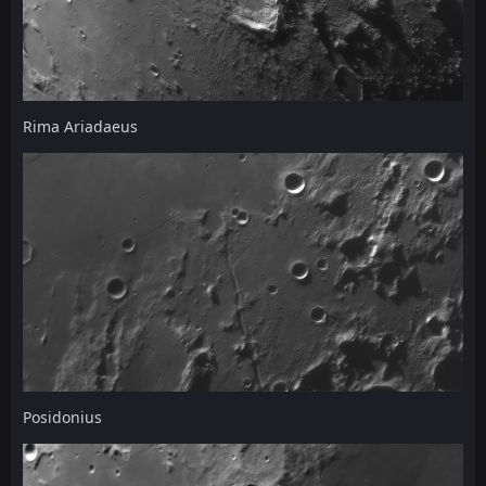
Rima Ariadaeus
Posidonius