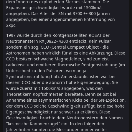
dem Innern des explodierten Sternes stammen. Die
Expansionsgeschwindigkeit wurde mit 1500km/s
angegeben. Das Alter der SN mit 3700 +/-300 Jahren
angegeben, bei einer angenommenen Entfernung von
2kpc.
1997 wurde durch den Röntgensatelliten ROSAT der
Neutronenstern RX J0822−4300 entdeckt. Kein Pulsar,
sondern ein sog. CCO (Central Compact Object - die
Astronomen haben wirklich für alles eine Abkürzung). Diese
CCO besitzen schwache Magnetfelder, sind zumeist
radioleise und emittieren thermische Röntgenstrahlung (im
Unterschied zu den Pulsaren, wo man ja
Synchrotronstrahlung hat). Am erstaunlichsten war bei
diesem CCO aber die abnorm hohe Eigenbewegung. Sie
wurde zuerst mit 1500km/s angegeben, was den
Theoretikern Kopfschmerzen bereitete. Denn selbst bei
Annahme eines asymmetrischen Kicks bei der SN-Explosion,
der dem CCO solche Geschwindigkeit zufügt, ist diese hohe
Eigengeschwindigkeit nur schwer zu erklären. Diese
Geschwindigkeit brachte dem Neutronenstern den Namen
"kosmische Kanonenkugel" ein. In den folgenden
Jahrzehnten konnten die Messungen immer weiter