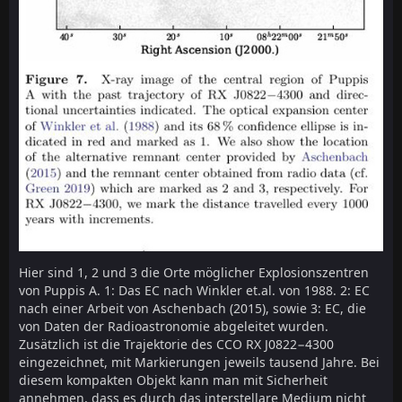
Hier sind 1, 2 und 3 die Orte möglicher Explosionszentren
von Puppis A. 1: Das EC nach Winkler et.al. von 1988. 2: EC
nach einer Arbeit von Aschenbach (2015), sowie 3: EC, die
von Daten der Radioastronomie abgeleitet wurden.
Zusätzlich ist die Trajektorie des CCO RX J0822−4300
eingezeichnet, mit Markierungen jeweils tausend Jahre. Bei
diesem kompakten Objekt kann man mit Sicherheit
annehmen, dass es durch das interstellare Medium nicht