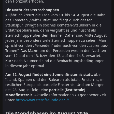
den Horizont erhoben.
Die Nacht der Sternschnuppen
Alljährlich kreuzt die Erde vom 10. bis 14. August die Bahn
des Kometen „Swift-Tuttle“ und fliegt durch dessen
Staubspur. Dringt ein solches Kometen-Staubkorn in die
Erdatmosphäre ein, dann verglüht es und huscht als
Sternschnuppe über den Himmel. Daher sind Mitte August
jedes Jahr besonders viele Sternschnuppen zu sehen. Man
spricht von den „Perseiden“ oder auch von den „Laurentius-
Tränen“. Das Maximum der Perseiden wird in den Nächten
vom 12. auf den 13. bzw. den 13. auf den 14.8. erwartet.
Kurz nach Neumond sind die Beobachtungsbedingungen
in diesem Jahr optimal.
Am 12. August findet eine Sonnenfinsternis statt:
über
Island, Spanien und den Balearen als totale Finsternis, im
restlichen Europa als partielle Finsternis. Und am Morgen
des 28. August folgt eine
partielle (fast totale)
Mondfinsternis
. Aktuelle Informationen zu gegebener Zeit
unter
http://www.sternfreunde.de/
.
Die Mondphasen im August 2026