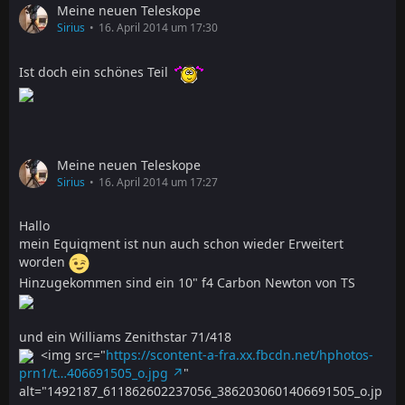
Meine neuen Teleskope
Sirius
16. April 2014 um 17:30
Ist doch ein schönes Teil
Meine neuen Teleskope
Sirius
16. April 2014 um 17:27
Hallo
mein Equiqment ist nun auch schon wieder Erweitert
worden
Hinzugekommen sind ein 10" f4 Carbon Newton von TS
und ein Williams Zenithstar 71/418
<img src="
https://scontent-a-fra.xx.fbcdn.net/hphotos-
prn1/t…406691505_o.jpg
"
alt="1492187_611862602237056_3862030601406691505_o.jp