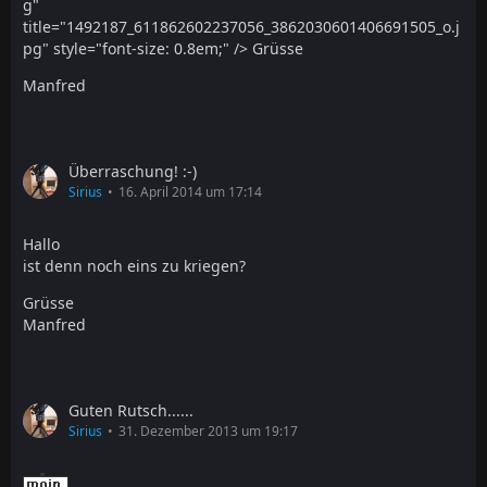
g"
title="1492187_611862602237056_3862030601406691505_o.j
pg" style="font-size: 0.8em;" /> Grüsse
Manfred
Überraschung! :-)
Sirius
16. April 2014 um 17:14
Hallo
ist denn noch eins zu kriegen?
Grüsse
Manfred
Guten Rutsch......
Sirius
31. Dezember 2013 um 19:17