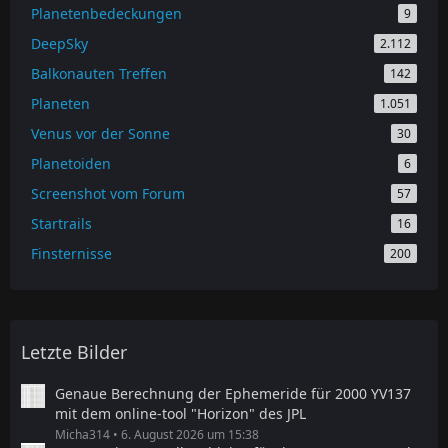
Planetenbedeckungen
9
DeepSky
2.112
Balkonauten Treffen
142
Planeten
1.051
Venus vor der Sonne
30
Planetoiden
6
Screenshot vom Forum
57
Startrails
16
Finsternisse
200
Letzte Bilder
Genaue Berechnung der Ephemeride für 2000 YV137
mit dem online-tool "Horizon" des JPL
Micha314
6. August 2026 um 15:38