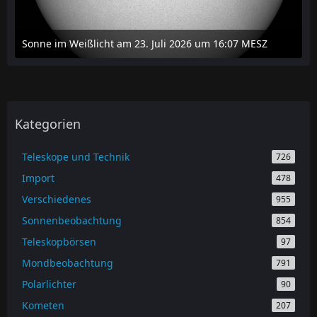
Sonne im Weißlicht am 23. Juli 2026 um 16:07 MESZ
24. Juli 2026 um 20:42
Kategorien
Teleskope und Technik
726
Import
478
Verschiedenes
955
Sonnenbeobachtung
854
Teleskopbörsen
97
Mondbeobachtung
791
Polarlichter
90
Kometen
207