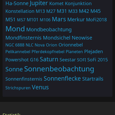
Jupiter
Ha-Sonne
Komet
Konjunktion
M31
M42
M45
Konstellation
M13
M27
M33
Mars
M51
Merkur
M101
MoFi2018
M57
M106
Mond
Mondbeobachtung
Mondfinsternis
Mondsichel
Neowise
Orionnebel
NGC 6888
NLC
Nova
Orion
Plejaden
Pelikannebel
Pferdekopfnebel
Planeten
Saturn
Powershot G16
Seestar
SoFi 2015
SOFI
Sonnenbeobachtung
Sonne
Sonnenflecke
Startrails
Sonnenfinsternis
Venus
Strichspuren