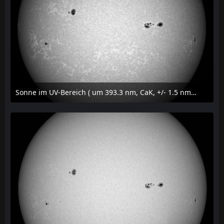
Sonne im UV-Bereich ( um 393.3 nm, CaK, +/- 1.5 nm) am 23. Juli 2026 um 16:15 MESZ
24. Juli 2026 um 20:42