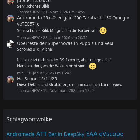
Jupiter 13/03/26
Sehr schönes Bild!
ThomasNRW
21. März 2026 um 14:59
Andromeda 25x40sec gain 200 Takahashi130 Omegon
veTEC571c
Sehr schönes Bild. Mir gefallen die Farben sehr.
ThomasNRW
28. Januar 2026 um 20:52
Überreste der Supernovae in Puppis und Vela
Schönes Bild, Micha!
Ich bin jetzt nicht so der DS-Experte, aber mir gefällts!
Namibia, dort, wo die Wolken nicht sind....
mic
18. Januar 2026 um 15:42
Ha-Sonne 16/11/25
Diese Details und Strukturen, die man da sehen kann – wow.
ThomasNRW
19. November 2025 um 17:52
Schlagwortwolke
ATT
EAA
eVscope
Andromeda
Berlin
DeepSky