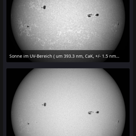
Sonne im UV-Bereich ( um 393.3 nm, CaK, +/- 1.5 nm) am 23. Juli 2026 um 16:15 MESZ
24. Juli 2026 um 20:42