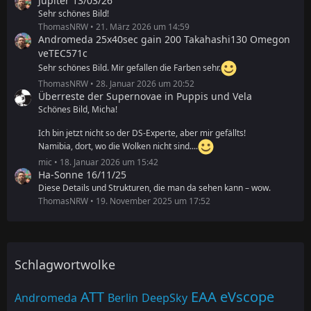
Jupiter 13/03/26
Sehr schönes Bild!
ThomasNRW
21. März 2026 um 14:59
Andromeda 25x40sec gain 200 Takahashi130 Omegon
veTEC571c
Sehr schönes Bild. Mir gefallen die Farben sehr.
ThomasNRW
28. Januar 2026 um 20:52
Überreste der Supernovae in Puppis und Vela
Schönes Bild, Micha!
Ich bin jetzt nicht so der DS-Experte, aber mir gefällts!
Namibia, dort, wo die Wolken nicht sind....
mic
18. Januar 2026 um 15:42
Ha-Sonne 16/11/25
Diese Details und Strukturen, die man da sehen kann – wow.
ThomasNRW
19. November 2025 um 17:52
Schlagwortwolke
ATT
EAA
eVscope
Andromeda
Berlin
DeepSky