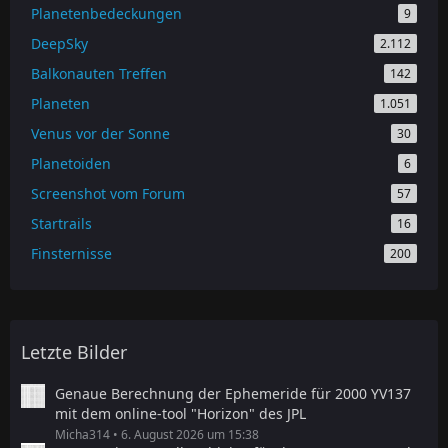
Planetenbedeckungen
9
DeepSky
2.112
Balkonauten Treffen
142
Planeten
1.051
Venus vor der Sonne
30
Planetoiden
6
Screenshot vom Forum
57
Startrails
16
Finsternisse
200
Letzte Bilder
Genaue Berechnung der Ephemeride für 2000 YV137
mit dem online-tool "Horizon" des JPL
Micha314
6. August 2026 um 15:38