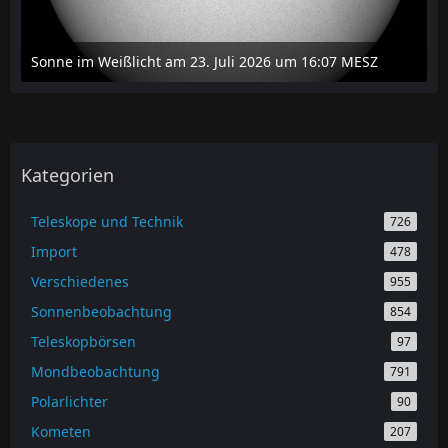
Sonne im Weißlicht am 23. Juli 2026 um 16:07 MESZ
24. Juli 2026 um 20:42
Kategorien
Teleskope und Technik
726
Import
478
Verschiedenes
955
Sonnenbeobachtung
854
Teleskopbörsen
97
Mondbeobachtung
791
Polarlichter
90
Kometen
207