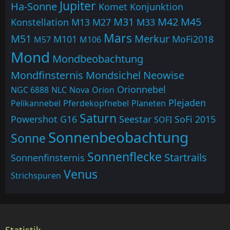
Jupiter
Ha-Sonne
Komet
Konjunktion
M31
M42
M45
Konstellation
M13
M27
M33
Mars
M51
Merkur
M101
MoFi2018
M57
M106
Mond
Mondbeobachtung
Mondfinsternis
Mondsichel
Neowise
Orionnebel
NGC 6888
NLC
Nova
Orion
Plejaden
Pelikannebel
Pferdekopfnebel
Planeten
Saturn
Powershot G16
Seestar
SoFi 2015
SOFI
Sonnenbeobachtung
Sonne
Sonnenflecke
Startrails
Sonnenfinsternis
Venus
Strichspuren