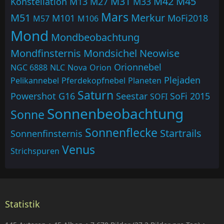
M31
M42
M45
Konstellation
M13
M27
M33
Mars
M51
Merkur
M101
MoFi2018
M57
M106
Mond
Mondbeobachtung
Mondfinsternis
Mondsichel
Neowise
Orionnebel
NGC 6888
NLC
Nova
Orion
Plejaden
Pelikannebel
Pferdekopfnebel
Planeten
Saturn
Powershot G16
Seestar
SoFi 2015
SOFI
Sonnenbeobachtung
Sonne
Sonnenflecke
Startrails
Sonnenfinsternis
Venus
Strichspuren
Statistik