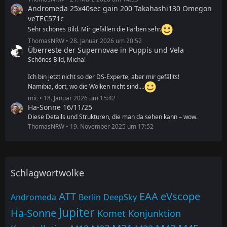
Andromeda 25x40sec gain 200 Takahashi130 Omegon
veTEC571c
Sehr schönes Bild. Mir gefallen die Farben sehr.
ThomasNRW
28. Januar 2026 um 20:52
Überreste der Supernovae in Puppis und Vela
Schönes Bild, Micha!
Ich bin jetzt nicht so der DS-Experte, aber mir gefällts!
Namibia, dort, wo die Wolken nicht sind....
mic
18. Januar 2026 um 15:42
Ha-Sonne 16/11/25
Diese Details und Strukturen, die man da sehen kann – wow.
ThomasNRW
19. November 2025 um 17:52
Schlagwortwolke
ATT
EAA
eVscope
Andromeda
Berlin
DeepSky
Jupiter
Ha-Sonne
Komet
Konjunktion