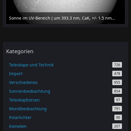
Sonne im UV-Bereich ( um 393.3 nm, CaK, +/- 1.5 nm) am 19.juli 2026 um 16:54 MESZ
20. Juli 2026 um 20:00
Kategorien
Teleskope und Technik
726
Import
478
Verschiedenes
955
Sonnenbeobachtung
854
Teleskopbörsen
97
Mondbeobachtung
791
Polarlichter
90
Kometen
207