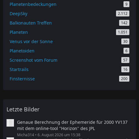
Planetenbedeckungen
9
DeepSky
2.112
Balkonauten Treffen
142
Planeten
1.051
Venus vor der Sonne
30
Planetoiden
6
Screenshot vom Forum
57
Startrails
16
Finsternisse
200
Letzte Bilder
Genaue Berechnung der Ephemeride für 2000 YV137
mit dem online-tool "Horizon" des JPL
Micha314
6. August 2026 um 15:38