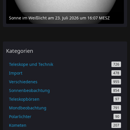
Sonne im Weißlicht am 23. Juli 2026 um 16:07 MESZ
24. Juli 2026 um 20:42
Kategorien
Teleskope und Technik
726
Import
478
Verschiedenes
955
Sonnenbeobachtung
854
Teleskopbörsen
97
Mondbeobachtung
791
Polarlichter
90
Kometen
207