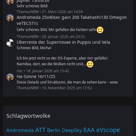
Jupiter 13/03/26
Sehr schönes Bild!
ThomasNRW
21. März 2026 um 14:59
Andromeda 25x40sec gain 200 Takahashi130 Omegon
veTEC571c
Sehr schönes Bild. Mir gefallen die Farben sehr.
ThomasNRW
28. Januar 2026 um 20:52
Überreste der Supernovae in Puppis und Vela
Schönes Bild, Micha!
Ich bin jetzt nicht so der DS-Experte, aber mir gefällts!
Namibia, dort, wo die Wolken nicht sind....
mic
18. Januar 2026 um 15:42
Ha-Sonne 16/11/25
Diese Details und Strukturen, die man da sehen kann – wow.
ThomasNRW
19. November 2025 um 17:52
Schlagwortwolke
ATT
EAA
eVscope
Andromeda
Berlin
DeepSky