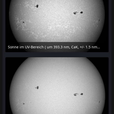
Sonne im UV-Bereich ( um 393.3 nm, CaK, +/- 1.5 nm) am 23. Juli 2026 um 16:15 MESZ
24. Juli 2026 um 20:42