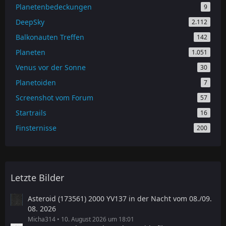
Planetenbedeckungen
9
DeepSky
2.112
Balkonauten Treffen
142
Planeten
1.051
Venus vor der Sonne
30
Planetoiden
7
Screenshot vom Forum
57
Startrails
16
Finsternisse
200
Letzte Bilder
Asteroid (173561) 2000 YV137 in der Nacht vom 08./09.
08. 2026
Micha314
10. August 2026 um 18:01