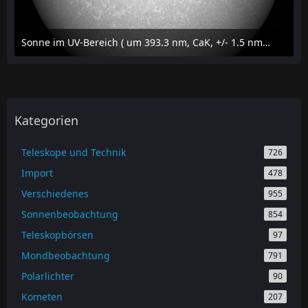
Sonne im UV-Bereich ( um 393.3 nm, CaK, +/- 1.5 nm) am 23. Juli 2026 um 16:15 MESZ
24. Juli 2026 um 20:42
Kategorien
Teleskope und Technik
726
Import
478
Verschiedenes
955
Sonnenbeobachtung
854
Teleskopbörsen
97
Mondbeobachtung
791
Polarlichter
90
Kometen
207