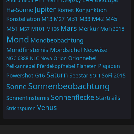
Andromeda
Berlin
DeepSky
Jupiter
Ha-Sonne
Komet
Konjunktion
M31
M42
M45
Konstellation
M13
M27
M33
Mars
M51
Merkur
M101
MoFi2018
M57
M106
Mond
Mondbeobachtung
Mondfinsternis
Mondsichel
Neowise
Orionnebel
NGC 6888
NLC
Nova
Orion
Plejaden
Pelikannebel
Pferdekopfnebel
Planeten
Saturn
Powershot G16
Seestar
SoFi 2015
SOFI
Sonnenbeobachtung
Sonne
Sonnenflecke
Startrails
Sonnenfinsternis
Venus
Strichspuren