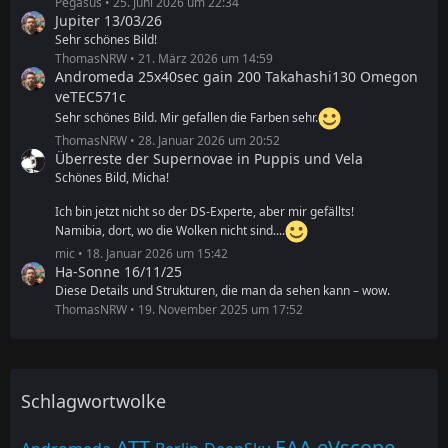
Pegasus
25. Juni 2026 um 22:34
Jupiter 13/03/26
Sehr schönes Bild!
ThomasNRW
21. März 2026 um 14:59
Andromeda 25x40sec gain 200 Takahashi130 Omegon
veTEC571c
Sehr schönes Bild. Mir gefallen die Farben sehr.
ThomasNRW
28. Januar 2026 um 20:52
Überreste der Supernovae in Puppis und Vela
Schönes Bild, Micha!
Ich bin jetzt nicht so der DS-Experte, aber mir gefällts!
Namibia, dort, wo die Wolken nicht sind....
mic
18. Januar 2026 um 15:42
Ha-Sonne 16/11/25
Diese Details und Strukturen, die man da sehen kann – wow.
ThomasNRW
19. November 2025 um 17:52
Schlagwortwolke
ATT
EAA
eVscope