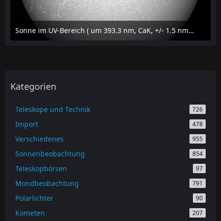
Sonne im UV-Bereich ( um 393.3 nm, CaK, +/- 1.5 nm) am 19.juli 2026 um 16:54 MESZ
20. Juli 2026 um 20:00
Kategorien
Teleskope und Technik
726
Import
478
Verschiedenes
955
Sonnenbeobachtung
854
Teleskopbörsen
97
Mondbeobachtung
791
Polarlichter
90
Kometen
207