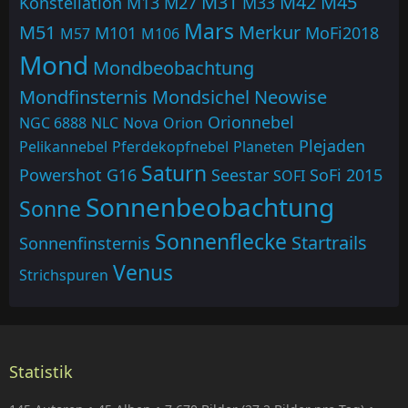
M31
M42
M45
Konstellation
M13
M27
M33
Mars
M51
Merkur
M101
MoFi2018
M57
M106
Mond
Mondbeobachtung
Mondfinsternis
Mondsichel
Neowise
Orionnebel
NGC 6888
NLC
Nova
Orion
Plejaden
Pelikannebel
Pferdekopfnebel
Planeten
Saturn
Powershot G16
Seestar
SoFi 2015
SOFI
Sonnenbeobachtung
Sonne
Sonnenflecke
Startrails
Sonnenfinsternis
Venus
Strichspuren
Statistik