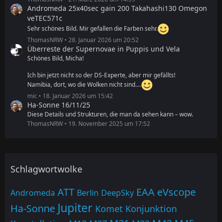
Andromeda 25x40sec gain 200 Takahashi130 Omegon
veTEC571c
Sehr schönes Bild. Mir gefallen die Farben sehr.
ThomasNRW
28. Januar 2026 um 20:52
Überreste der Supernovae in Puppis und Vela
Schönes Bild, Micha!
Ich bin jetzt nicht so der DS-Experte, aber mir gefällts!
Namibia, dort, wo die Wolken nicht sind....
mic
18. Januar 2026 um 15:42
Ha-Sonne 16/11/25
Diese Details und Strukturen, die man da sehen kann – wow.
ThomasNRW
19. November 2025 um 17:52
Schlagwortwolke
ATT
EAA
eVscope
Andromeda
Berlin
DeepSky
Jupiter
Ha-Sonne
Komet
Konjunktion