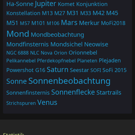
Jupiter
Ha-Sonne
Komet
Konjunktion
M31
M42
M45
Konstellation
M13
M27
M33
Mars
M51
Merkur
M101
MoFi2018
M57
M106
Mond
Mondbeobachtung
Mondfinsternis
Mondsichel
Neowise
Orionnebel
NGC 6888
NLC
Nova
Orion
Plejaden
Pelikannebel
Pferdekopfnebel
Planeten
Saturn
Powershot G16
Seestar
SoFi 2015
SOFI
Sonnenbeobachtung
Sonne
Sonnenflecke
Startrails
Sonnenfinsternis
Venus
Strichspuren