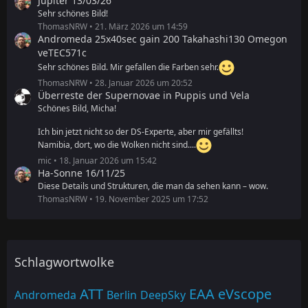
Jupiter 13/03/26
Sehr schönes Bild!
ThomasNRW
21. März 2026 um 14:59
Andromeda 25x40sec gain 200 Takahashi130 Omegon
veTEC571c
Sehr schönes Bild. Mir gefallen die Farben sehr.
ThomasNRW
28. Januar 2026 um 20:52
Überreste der Supernovae in Puppis und Vela
Schönes Bild, Micha!
Ich bin jetzt nicht so der DS-Experte, aber mir gefällts!
Namibia, dort, wo die Wolken nicht sind....
mic
18. Januar 2026 um 15:42
Ha-Sonne 16/11/25
Diese Details und Strukturen, die man da sehen kann – wow.
ThomasNRW
19. November 2025 um 17:52
Schlagwortwolke
ATT
EAA
eVscope
Andromeda
Berlin
DeepSky