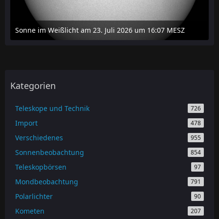
Sonne im Weißlicht am 23. Juli 2026 um 16:07 MESZ
24. Juli 2026 um 20:42
Kategorien
Teleskope und Technik
726
Import
478
Verschiedenes
955
Sonnenbeobachtung
854
Teleskopbörsen
97
Mondbeobachtung
791
Polarlichter
90
Kometen
207