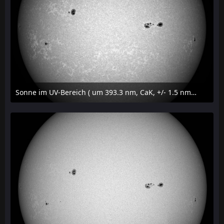
Sonne im UV-Bereich ( um 393.3 nm, CaK, +/- 1.5 nm) am 23. Juli 2026 um 16:15 MESZ
24. Juli 2026 um 20:42