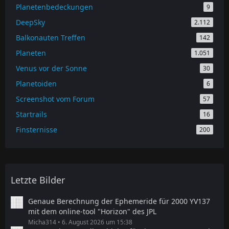
Planetenbedeckungen
9
DeepSky
2.112
Balkonauten Treffen
142
Planeten
1.051
Venus vor der Sonne
30
Planetoiden
6
Screenshot vom Forum
57
Startrails
16
Finsternisse
200
Letzte Bilder
Genaue Berechnung der Ephemeride für 2000 YV137
mit dem online-tool "Horizon" des JPL
Micha314
6. August 2026 um 15:38