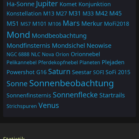
Jupiter
Ha-Sonne
Komet
Konjunktion
M31
M42
M45
Konstellation
M13
M27
M33
Mars
M51
Merkur
M101
MoFi2018
M57
M106
Mond
Mondbeobachtung
Mondfinsternis
Mondsichel
Neowise
Orionnebel
NGC 6888
NLC
Nova
Orion
Plejaden
Pelikannebel
Pferdekopfnebel
Planeten
Saturn
Powershot G16
Seestar
SoFi 2015
SOFI
Sonnenbeobachtung
Sonne
Sonnenflecke
Startrails
Sonnenfinsternis
Venus
Strichspuren