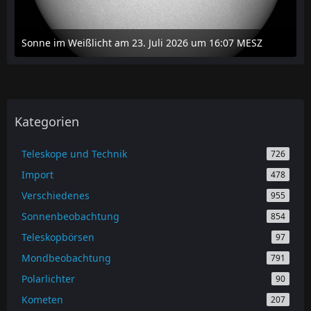
Sonne im Weißlicht am 23. Juli 2026 um 16:07 MESZ
24. Juli 2026 um 20:42
Kategorien
Teleskope und Technik
726
Import
478
Verschiedenes
955
Sonnenbeobachtung
854
Teleskopbörsen
97
Mondbeobachtung
791
Polarlichter
90
Kometen
207