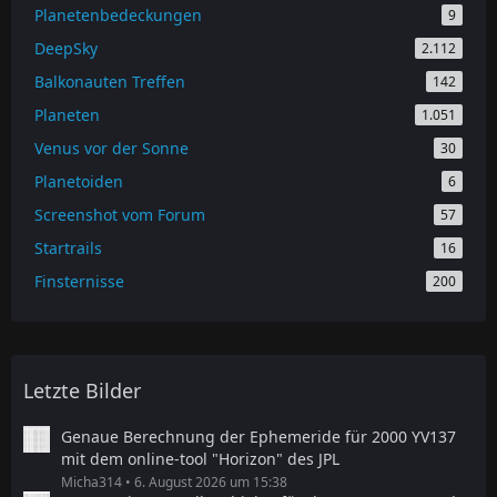
Planetenbedeckungen
9
DeepSky
2.112
Balkonauten Treffen
142
Planeten
1.051
Venus vor der Sonne
30
Planetoiden
6
Screenshot vom Forum
57
Startrails
16
Finsternisse
200
Letzte Bilder
Genaue Berechnung der Ephemeride für 2000 YV137
mit dem online-tool "Horizon" des JPL
Micha314
6. August 2026 um 15:38