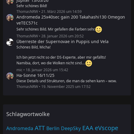
Jupiter 13/03/26
Sehr schönes Bild!
ThomasNRW
21. März 2026 um 14:59
Andromeda 25x40sec gain 200 Takahashi130 Omegon
veTEC571c
Sehr schönes Bild. Mir gefallen die Farben sehr.
ThomasNRW
28. Januar 2026 um 20:52
Überreste der Supernovae in Puppis und Vela
Schönes Bild, Micha!
Ich bin jetzt nicht so der DS-Experte, aber mir gefällts!
Namibia, dort, wo die Wolken nicht sind....
mic
18. Januar 2026 um 15:42
Ha-Sonne 16/11/25
Diese Details und Strukturen, die man da sehen kann – wow.
ThomasNRW
19. November 2025 um 17:52
Schlagwortwolke
ATT
EAA
eVscope
Andromeda
Berlin
DeepSky