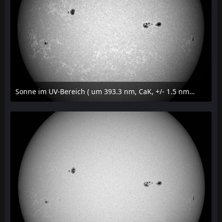
Sonne im UV-Bereich ( um 393.3 nm, CaK, +/- 1.5 nm) am 23. Juli 2026 um 16:15 MESZ
24. Juli 2026 um 20:42