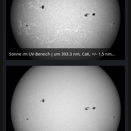
Sonne im UV-Bereich ( um 393.3 nm, CaK, +/- 1.5 nm) am 23. Juli 2026 um 16:15 MESZ
24. Juli 2026 um 20:42