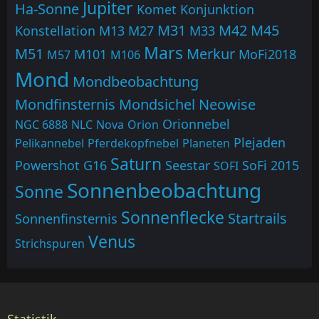
Jupiter
Ha-Sonne
Komet
Konjunktion
M31
M42
M45
Konstellation
M13
M27
M33
Mars
M51
Merkur
M101
MoFi2018
M57
M106
Mond
Mondbeobachtung
Mondfinsternis
Mondsichel
Neowise
Orionnebel
NGC 6888
NLC
Nova
Orion
Plejaden
Pelikannebel
Pferdekopfnebel
Planeten
Saturn
Powershot G16
Seestar
SoFi 2015
SOFI
Sonnenbeobachtung
Sonne
Sonnenflecke
Startrails
Sonnenfinsternis
Venus
Strichspuren