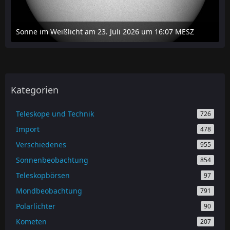
Sonne im Weißlicht am 23. Juli 2026 um 16:07 MESZ
24. Juli 2026 um 20:42
Kategorien
Teleskope und Technik
726
Import
478
Verschiedenes
955
Sonnenbeobachtung
854
Teleskopbörsen
97
Mondbeobachtung
791
Polarlichter
90
Kometen
207