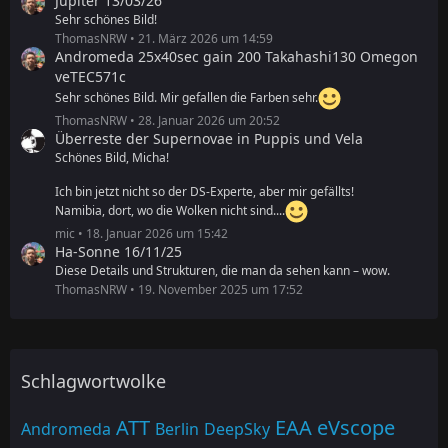
Jupiter 13/03/26
Sehr schönes Bild!
ThomasNRW
21. März 2026 um 14:59
Andromeda 25x40sec gain 200 Takahashi130 Omegon
veTEC571c
Sehr schönes Bild. Mir gefallen die Farben sehr.
ThomasNRW
28. Januar 2026 um 20:52
Überreste der Supernovae in Puppis und Vela
Schönes Bild, Micha!
Ich bin jetzt nicht so der DS-Experte, aber mir gefällts!
Namibia, dort, wo die Wolken nicht sind....
mic
18. Januar 2026 um 15:42
Ha-Sonne 16/11/25
Diese Details und Strukturen, die man da sehen kann – wow.
ThomasNRW
19. November 2025 um 17:52
Schlagwortwolke
ATT
EAA
eVscope
Andromeda
Berlin
DeepSky