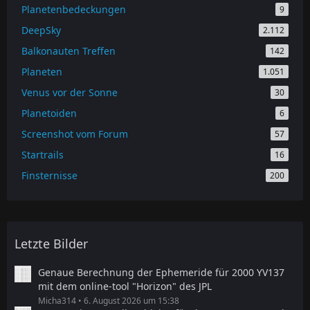
Planetenbedeckungen
9
DeepSky
2.112
Balkonauten Treffen
142
Planeten
1.051
Venus vor der Sonne
30
Planetoiden
6
Screenshot vom Forum
57
Startrails
16
Finsternisse
200
Letzte Bilder
Genaue Berechnung der Ephemeride für 2000 YV137
mit dem online-tool "Horizon" des JPL
Micha314
6. August 2026 um 15:38