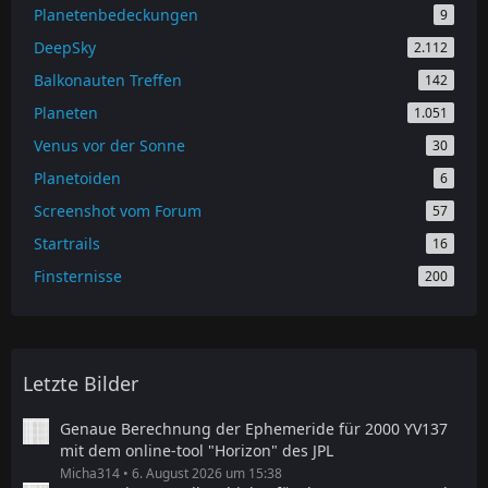
Planetenbedeckungen
9
DeepSky
2.112
Balkonauten Treffen
142
Planeten
1.051
Venus vor der Sonne
30
Planetoiden
6
Screenshot vom Forum
57
Startrails
16
Finsternisse
200
Letzte Bilder
Genaue Berechnung der Ephemeride für 2000 YV137
mit dem online-tool "Horizon" des JPL
Micha314
6. August 2026 um 15:38