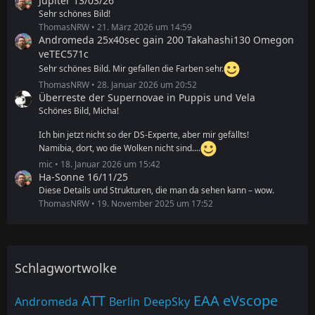
Jupiter 13/03/26
Sehr schönes Bild!
ThomasNRW
21. März 2026 um 14:59
Andromeda 25x40sec gain 200 Takahashi130 Omegon
veTEC571c
Sehr schönes Bild. Mir gefallen die Farben sehr.
ThomasNRW
28. Januar 2026 um 20:52
Überreste der Supernovae in Puppis und Vela
Schönes Bild, Micha!
Ich bin jetzt nicht so der DS-Experte, aber mir gefällts!
Namibia, dort, wo die Wolken nicht sind....
mic
18. Januar 2026 um 15:42
Ha-Sonne 16/11/25
Diese Details und Strukturen, die man da sehen kann – wow.
ThomasNRW
19. November 2025 um 17:52
Schlagwortwolke
ATT
EAA
eVscope
Andromeda
Berlin
DeepSky