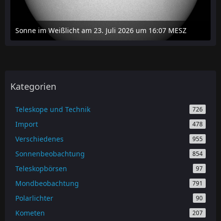
Sonne im Weißlicht am 23. Juli 2026 um 16:07 MESZ
24. Juli 2026 um 20:42
Kategorien
Teleskope und Technik
726
Import
478
Verschiedenes
955
Sonnenbeobachtung
854
Teleskopbörsen
97
Mondbeobachtung
791
Polarlichter
90
Kometen
207