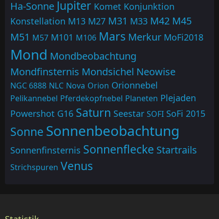
Jupiter
Ha-Sonne
Komet
Konjunktion
M31
M42
M45
Konstellation
M13
M27
M33
Mars
M51
Merkur
M101
MoFi2018
M57
M106
Mond
Mondbeobachtung
Mondfinsternis
Mondsichel
Neowise
Orionnebel
NGC 6888
NLC
Nova
Orion
Plejaden
Pelikannebel
Pferdekopfnebel
Planeten
Saturn
Powershot G16
Seestar
SoFi 2015
SOFI
Sonnenbeobachtung
Sonne
Sonnenflecke
Startrails
Sonnenfinsternis
Venus
Strichspuren