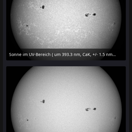
Sonne im UV-Bereich ( um 393.3 nm, CaK, +/- 1.5 nm) am 23. Juli 2026 um 16:15 MESZ
24. Juli 2026 um 20:42