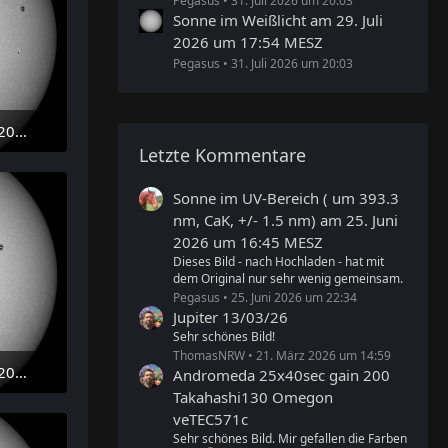
Pegasus
31. Juli 2026 um 20:03
Sonne im Weißlicht am 29. Juli
2026 um 17:54 MESZ
Pegasus
31. Juli 2026 um 20:03
Sonne im Weißlicht am 29. Juli 2026 um 09:58 MESZ
Letzte Kommentare
Sonne im UV-Bereich ( um 393.3
nm, CaK, +/- 1.5 nm) am 25. Juni
2026 um 16:45 MESZ
Dieses Bild - nach Hochladen - hat mit
dem Original nur sehr wenig gemeinsam.
Pegasus
25. Juni 2026 um 22:34
Jupiter 13/03/26
Sehr schönes Bild!
ThomasNRW
21. März 2026 um 14:59
Sonne im Weißlicht am 28. Juli 2026 um 09:32 MESZ
Andromeda 25x40sec gain 200
Takahashi130 Omegon
veTEC571c
Sehr schönes Bild. Mir gefallen die Farben