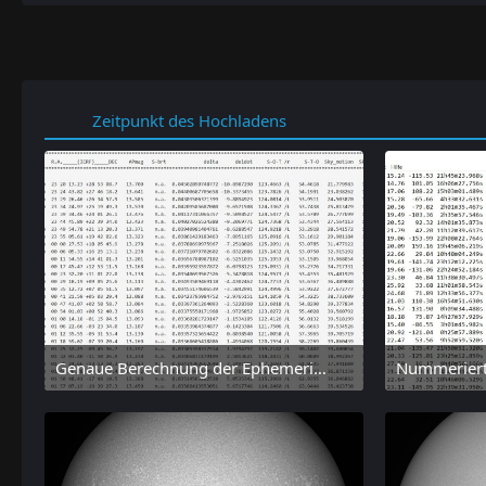
Zeitpunkt des Hochladens
Genaue Berechnung der Ephemeride für 2000 YV137 mit dem online-tool "Horizon" des JPL
6. August 2026 um 15:38
6.