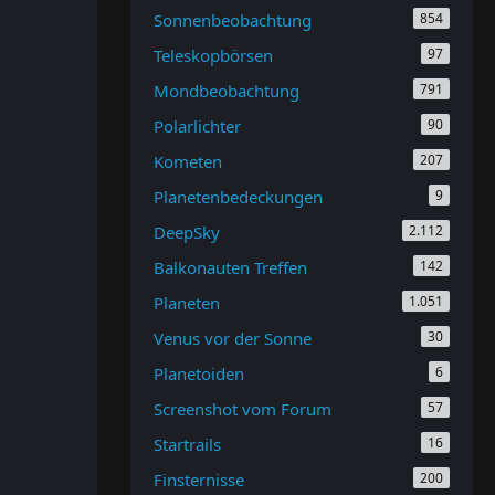
Sonnenbeobachtung
854
Teleskopbörsen
97
Mondbeobachtung
791
Polarlichter
90
Kometen
207
Planetenbedeckungen
9
DeepSky
2.112
Balkonauten Treffen
142
Planeten
1.051
Venus vor der Sonne
30
Planetoiden
6
Screenshot vom Forum
57
Startrails
16
Finsternisse
200