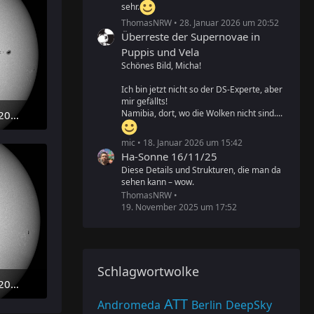
sehr.
ThomasNRW
28. Januar 2026 um 20:52
Überreste der Supernovae in
Puppis und Vela
Schönes Bild, Micha!
Ich bin jetzt nicht so der DS-Experte, aber
mir gefällts!
Namibia, dort, wo die Wolken nicht sind....
Sonne im Weißlicht am 25. Juli 2026 um 15:28 MESZ
mic
18. Januar 2026 um 15:42
Ha-Sonne 16/11/25
Diese Details und Strukturen, die man da
sehen kann – wow.
ThomasNRW
19. November 2025 um 17:52
Schlagwortwolke
Sonne im Weißlicht am 23. Juli 2026 um 16:07 MESZ
ATT
Andromeda
Berlin
DeepSky