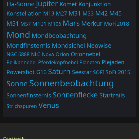
Jupiter
Ha-Sonne
Komet
Konjunktion
M31
M42
M45
Konstellation
M13
M27
M33
Mars
M51
Merkur
M101
MoFi2018
M57
M106
Mond
Mondbeobachtung
Mondfinsternis
Mondsichel
Neowise
Orionnebel
NGC 6888
NLC
Nova
Orion
Plejaden
Pelikannebel
Pferdekopfnebel
Planeten
Saturn
Powershot G16
Seestar
SoFi 2015
SOFI
Sonnenbeobachtung
Sonne
Sonnenflecke
Startrails
Sonnenfinsternis
Venus
Strichspuren