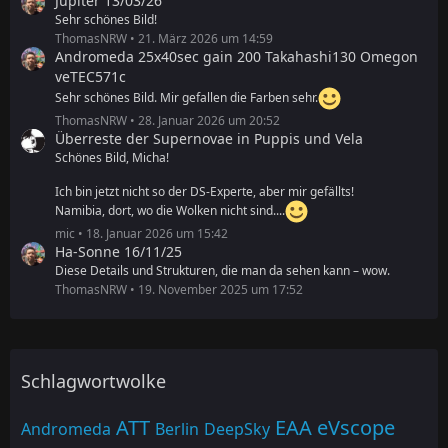
Jupiter 13/03/26
Sehr schönes Bild!
ThomasNRW
21. März 2026 um 14:59
Andromeda 25x40sec gain 200 Takahashi130 Omegon
veTEC571c
Sehr schönes Bild. Mir gefallen die Farben sehr.
ThomasNRW
28. Januar 2026 um 20:52
Überreste der Supernovae in Puppis und Vela
Schönes Bild, Micha!
Ich bin jetzt nicht so der DS-Experte, aber mir gefällts!
Namibia, dort, wo die Wolken nicht sind....
mic
18. Januar 2026 um 15:42
Ha-Sonne 16/11/25
Diese Details und Strukturen, die man da sehen kann – wow.
ThomasNRW
19. November 2025 um 17:52
Schlagwortwolke
ATT
EAA
eVscope
Andromeda
Berlin
DeepSky