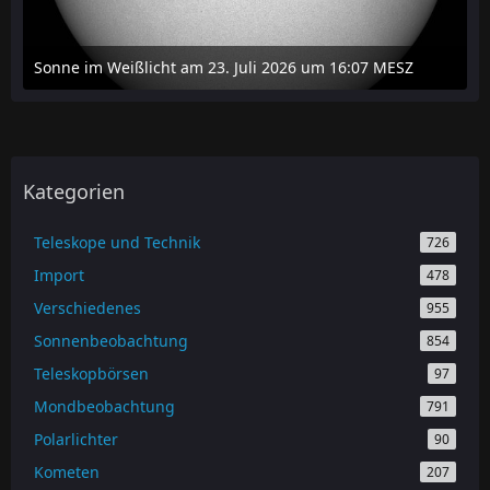
Sonne im Weißlicht am 23. Juli 2026 um 16:07 MESZ
24. Juli 2026 um 20:42
Kategorien
Teleskope und Technik
726
Import
478
Verschiedenes
955
Sonnenbeobachtung
854
Teleskopbörsen
97
Mondbeobachtung
791
Polarlichter
90
Kometen
207