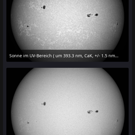
Sonne im UV-Bereich ( um 393.3 nm, CaK, +/- 1.5 nm) am 23. Juli 2026 um 16:15 MESZ
24. Juli 2026 um 20:42