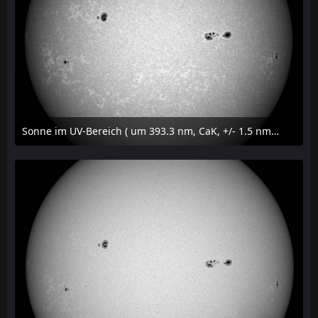
Sonne im UV-Bereich ( um 393.3 nm, CaK, +/- 1.5 nm) am 23. Juli 2026 um 16:15 MESZ
24. Juli 2026 um 20:42