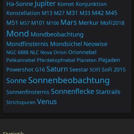
Jupiter
Ha-Sonne
Komet
Konjunktion
M31
M42
M45
Konstellation
M13
M27
M33
Mars
M51
Merkur
M101
MoFi2018
M57
M106
Mond
Mondbeobachtung
Mondfinsternis
Mondsichel
Neowise
Orionnebel
NGC 6888
NLC
Nova
Orion
Plejaden
Pelikannebel
Pferdekopfnebel
Planeten
Saturn
Powershot G16
Seestar
SoFi 2015
SOFI
Sonnenbeobachtung
Sonne
Sonnenflecke
Startrails
Sonnenfinsternis
Venus
Strichspuren