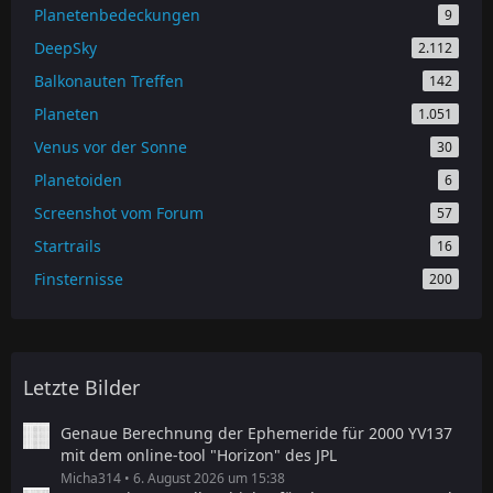
Planetenbedeckungen
9
DeepSky
2.112
Balkonauten Treffen
142
Planeten
1.051
Venus vor der Sonne
30
Planetoiden
6
Screenshot vom Forum
57
Startrails
16
Finsternisse
200
Letzte Bilder
Genaue Berechnung der Ephemeride für 2000 YV137
mit dem online-tool "Horizon" des JPL
Micha314
6. August 2026 um 15:38