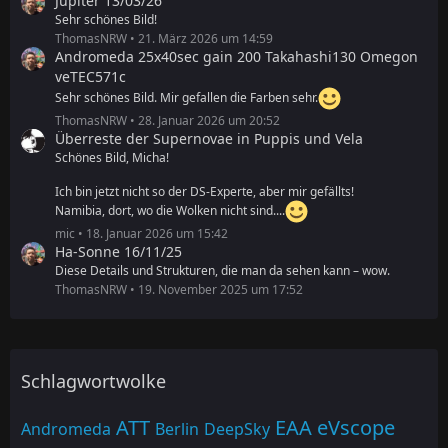
Jupiter 13/03/26
Sehr schönes Bild!
ThomasNRW
21. März 2026 um 14:59
Andromeda 25x40sec gain 200 Takahashi130 Omegon
veTEC571c
Sehr schönes Bild. Mir gefallen die Farben sehr.
ThomasNRW
28. Januar 2026 um 20:52
Überreste der Supernovae in Puppis und Vela
Schönes Bild, Micha!
Ich bin jetzt nicht so der DS-Experte, aber mir gefällts!
Namibia, dort, wo die Wolken nicht sind....
mic
18. Januar 2026 um 15:42
Ha-Sonne 16/11/25
Diese Details und Strukturen, die man da sehen kann – wow.
ThomasNRW
19. November 2025 um 17:52
Schlagwortwolke
ATT
EAA
eVscope
Andromeda
Berlin
DeepSky