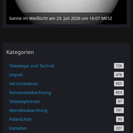
Sonne im Weißlicht am 23. Juli 2026 um 16:07 MESZ
24. Juli 2026 um 20:42
Kategorien
Teleskope und Technik
726
Import
478
Verschiedenes
955
Sonnenbeobachtung
854
Teleskopbörsen
97
Mondbeobachtung
791
Polarlichter
90
Kometen
207