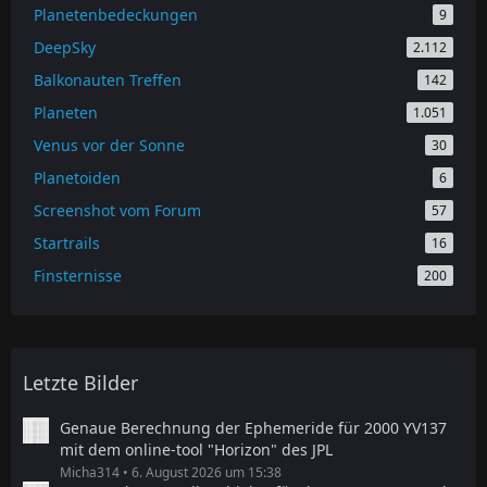
Planetenbedeckungen
9
DeepSky
2.112
Balkonauten Treffen
142
Planeten
1.051
Venus vor der Sonne
30
Planetoiden
6
Screenshot vom Forum
57
Startrails
16
Finsternisse
200
Letzte Bilder
Genaue Berechnung der Ephemeride für 2000 YV137
mit dem online-tool "Horizon" des JPL
Micha314
6. August 2026 um 15:38