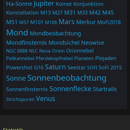
Jupiter
Ha-Sonne
Komet
Konjunktion
M31
M42
M45
Konstellation
M13
M27
M33
Mars
M51
Merkur
M101
MoFi2018
M57
M106
Mond
Mondbeobachtung
Mondfinsternis
Mondsichel
Neowise
Orionnebel
NGC 6888
NLC
Nova
Orion
Plejaden
Pelikannebel
Pferdekopfnebel
Planeten
Saturn
Powershot G16
Seestar
SoFi 2015
SOFI
Sonnenbeobachtung
Sonne
Sonnenflecke
Startrails
Sonnenfinsternis
Venus
Strichspuren