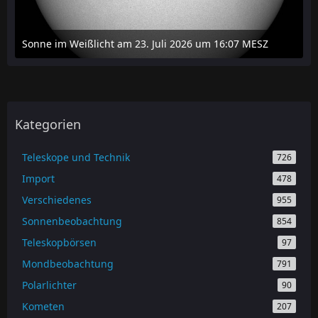
Sonne im Weißlicht am 23. Juli 2026 um 16:07 MESZ
24. Juli 2026 um 20:42
Kategorien
Teleskope und Technik
726
Import
478
Verschiedenes
955
Sonnenbeobachtung
854
Teleskopbörsen
97
Mondbeobachtung
791
Polarlichter
90
Kometen
207