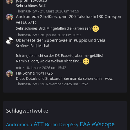
Jupiter 13/03/26
Sehr schönes Bild!
ThomasNRW
21. März 2026 um 14:59
Andromeda 25x40sec gain 200 Takahashi130 Omegon
veTEC571c
Sehr schönes Bild. Mir gefallen die Farben sehr.
ThomasNRW
28. Januar 2026 um 20:52
Überreste der Supernovae in Puppis und Vela
Schönes Bild, Micha!
Ich bin jetzt nicht so der DS-Experte, aber mir gefällts!
Namibia, dort, wo die Wolken nicht sind....
mic
18. Januar 2026 um 15:42
Ha-Sonne 16/11/25
Diese Details und Strukturen, die man da sehen kann – wow.
ThomasNRW
19. November 2025 um 17:52
Schlagwortwolke
ATT
EAA
eVscope
Andromeda
Berlin
DeepSky