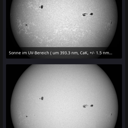
Sonne im UV-Bereich ( um 393.3 nm, CaK, +/- 1.5 nm) am 23. Juli 2026 um 16:15 MESZ
24. Juli 2026 um 20:42