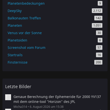
Planetenbedeckungen
9
DeepSky
2.112
Balkonauten Treffen
142
Planeten
1.051
Venus vor der Sonne
30
Planetoiden
6
Screenshot vom Forum
57
Startrails
16
Finsternisse
200
Letzte Bilder
Genaue Berechnung der Ephemeride für 2000 YV137
mit dem online-tool "Horizon" des JPL
Micha314
6. August 2026 um 15:38