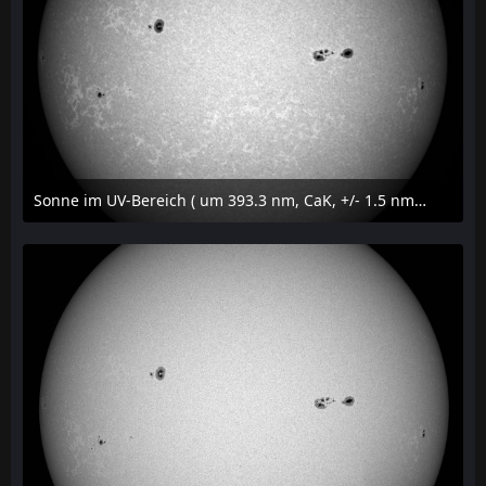
Sonne im UV-Bereich ( um 393.3 nm, CaK, +/- 1.5 nm) am 23. Juli 2026 um 16:15 MESZ
24. Juli 2026 um 20:42