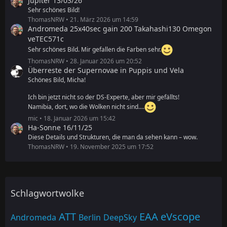
Jupiter 13/03/26
Sehr schönes Bild!
ThomasNRW
21. März 2026 um 14:59
Andromeda 25x40sec gain 200 Takahashi130 Omegon
veTEC571c
Sehr schönes Bild. Mir gefallen die Farben sehr.
ThomasNRW
28. Januar 2026 um 20:52
Überreste der Supernovae in Puppis und Vela
Schönes Bild, Micha!
Ich bin jetzt nicht so der DS-Experte, aber mir gefällts!
Namibia, dort, wo die Wolken nicht sind....
mic
18. Januar 2026 um 15:42
Ha-Sonne 16/11/25
Diese Details und Strukturen, die man da sehen kann – wow.
ThomasNRW
19. November 2025 um 17:52
Schlagwortwolke
ATT
EAA
eVscope
Andromeda
Berlin
DeepSky