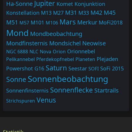
Jupiter
Ha-Sonne
Komet
Konjunktion
M31
M42
M45
Konstellation
M13
M27
M33
Mars
M51
Merkur
M101
MoFi2018
M57
M106
Mond
Mondbeobachtung
Mondfinsternis
Mondsichel
Neowise
Orionnebel
NGC 6888
NLC
Nova
Orion
Plejaden
Pelikannebel
Pferdekopfnebel
Planeten
Saturn
Powershot G16
Seestar
SoFi 2015
SOFI
Sonnenbeobachtung
Sonne
Sonnenflecke
Startrails
Sonnenfinsternis
Venus
Strichspuren