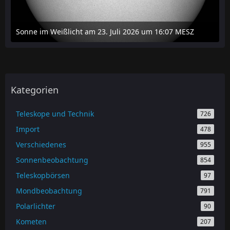
Sonne im Weißlicht am 23. Juli 2026 um 16:07 MESZ
24. Juli 2026 um 20:42
Kategorien
Teleskope und Technik
726
Import
478
Verschiedenes
955
Sonnenbeobachtung
854
Teleskopbörsen
97
Mondbeobachtung
791
Polarlichter
90
Kometen
207