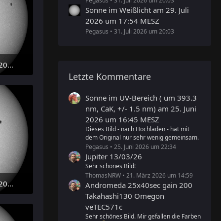
Pegasus
31. Juli 2026 um 20:03
Sonne im Weißlicht am 29. Juli
2026 um 17:54 MESZ
Pegasus
31. Juli 2026 um 20:03
Sonne im Weißlicht am 29. Juli 2026 um 09:58 MESZ
Letzte Kommentare
Sonne im UV-Bereich ( um 393.3
nm, CaK, +/- 1.5 nm) am 25. Juni
2026 um 16:45 MESZ
Dieses Bild - nach Hochladen - hat mit
dem Original nur sehr wenig gemeinsam.
Pegasus
25. Juni 2026 um 22:34
Jupiter 13/03/26
Sehr schönes Bild!
ThomasNRW
21. März 2026 um 14:59
Sonne im Weißlicht am 28. Juli 2026 um 09:32 MESZ
Andromeda 25x40sec gain 200
Takahashi130 Omegon
veTEC571c
Sehr schönes Bild. Mir gefallen die Farben