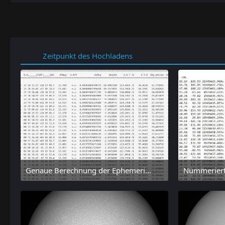
Zeitpunkt des Hochladens
Genaue Berechnung der Ephemeride für 2000 YV137 mit dem online-tool "Horizon" des JPL
6. August 2026 um 15:38
6.