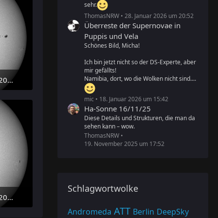
sehr.
ThomasNRW
28. Januar 2026 um 20:52
Überreste der Supernovae in
Puppis und Vela
Schönes Bild, Micha!
Ich bin jetzt nicht so der DS-Experte, aber
mir gefällts!
Namibia, dort, wo die Wolken nicht sind....
Sonne im Weißlicht am 25. Juli 2026 um 15:28 MESZ
mic
18. Januar 2026 um 15:42
Ha-Sonne 16/11/25
Diese Details und Strukturen, die man da
sehen kann – wow.
ThomasNRW
19. November 2025 um 17:52
Schlagwortwolke
Sonne im Weißlicht am 23. Juli 2026 um 16:07 MESZ
ATT
Andromeda
Berlin
DeepSky