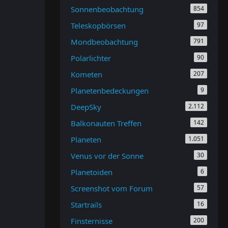
Sonnenbeobachtung
854
Teleskopbörsen
97
Mondbeobachtung
791
Polarlichter
90
Kometen
207
Planetenbedeckungen
9
DeepSky
2.112
Balkonauten Treffen
142
Planeten
1.051
Venus vor der Sonne
30
Planetoiden
6
Screenshot vom Forum
57
Startrails
16
Finsternisse
200