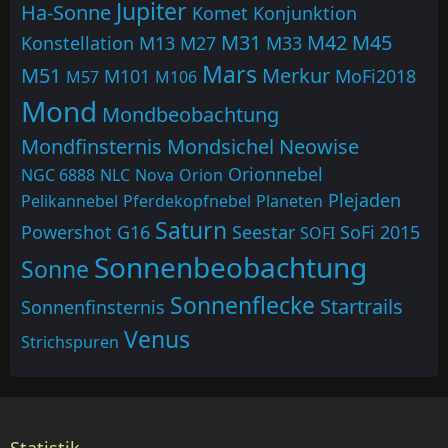
Jupiter
Ha-Sonne
Komet
Konjunktion
M31
M42
M45
Konstellation
M13
M27
M33
Mars
M51
Merkur
M101
MoFi2018
M57
M106
Mond
Mondbeobachtung
Mondfinsternis
Mondsichel
Neowise
Orionnebel
NGC 6888
NLC
Nova
Orion
Plejaden
Pelikannebel
Pferdekopfnebel
Planeten
Saturn
Powershot G16
Seestar
SoFi 2015
SOFI
Sonnenbeobachtung
Sonne
Sonnenflecke
Startrails
Sonnenfinsternis
Venus
Strichspuren