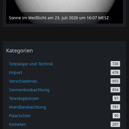
Sonne im Weißlicht am 23. Juli 2026 um 16:07 MESZ
24. Juli 2026 um 20:42
Kategorien
Teleskope und Technik
726
Import
478
Verschiedenes
955
Sonnenbeobachtung
854
Teleskopbörsen
97
Mondbeobachtung
791
Polarlichter
90
Kometen
207