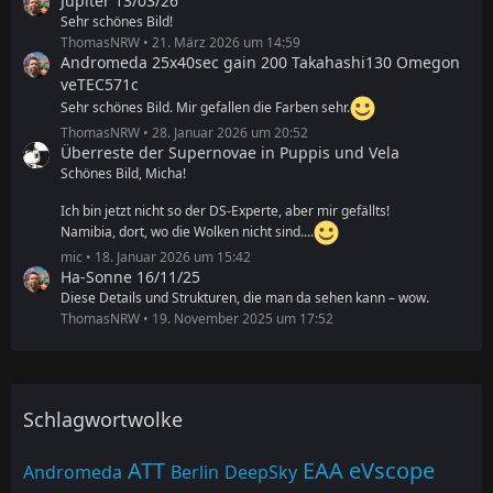
Jupiter 13/03/26
Sehr schönes Bild!
ThomasNRW
21. März 2026 um 14:59
Andromeda 25x40sec gain 200 Takahashi130 Omegon
veTEC571c
Sehr schönes Bild. Mir gefallen die Farben sehr.
ThomasNRW
28. Januar 2026 um 20:52
Überreste der Supernovae in Puppis und Vela
Schönes Bild, Micha!
Ich bin jetzt nicht so der DS-Experte, aber mir gefällts!
Namibia, dort, wo die Wolken nicht sind....
mic
18. Januar 2026 um 15:42
Ha-Sonne 16/11/25
Diese Details und Strukturen, die man da sehen kann – wow.
ThomasNRW
19. November 2025 um 17:52
Schlagwortwolke
ATT
EAA
eVscope
Andromeda
Berlin
DeepSky