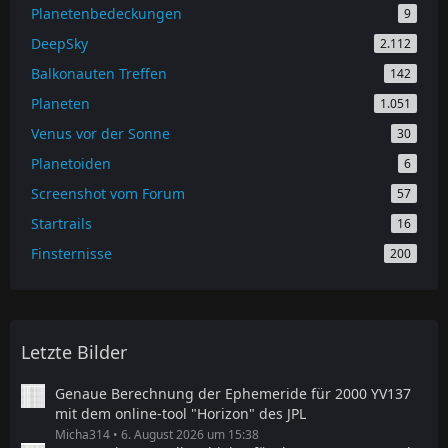
Planetenbedeckungen
9
DeepSky
2.112
Balkonauten Treffen
142
Planeten
1.051
Venus vor der Sonne
30
Planetoiden
6
Screenshot vom Forum
57
Startrails
16
Finsternisse
200
Letzte Bilder
Genaue Berechnung der Ephemeride für 2000 YV137
mit dem online-tool "Horizon" des JPL
Micha314
6. August 2026 um 15:38