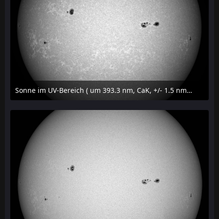
Sonne im UV-Bereich ( um 393.3 nm, CaK, +/- 1.5 nm) am 23. Juli 2026 um 16:15 MESZ
24. Juli 2026 um 20:42