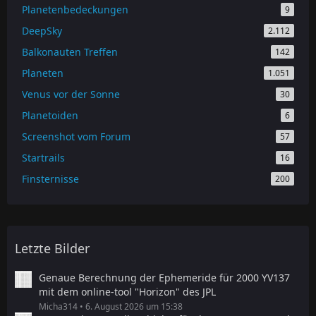
Planetenbedeckungen
9
DeepSky
2.112
Balkonauten Treffen
142
Planeten
1.051
Venus vor der Sonne
30
Planetoiden
6
Screenshot vom Forum
57
Startrails
16
Finsternisse
200
Letzte Bilder
Genaue Berechnung der Ephemeride für 2000 YV137
mit dem online-tool "Horizon" des JPL
Micha314
6. August 2026 um 15:38