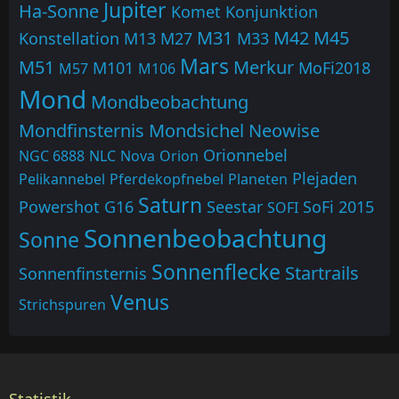
Jupiter
Ha-Sonne
Komet
Konjunktion
M31
M42
M45
Konstellation
M13
M27
M33
Mars
M51
Merkur
M101
MoFi2018
M57
M106
Mond
Mondbeobachtung
Mondfinsternis
Mondsichel
Neowise
Orionnebel
NGC 6888
NLC
Nova
Orion
Plejaden
Pelikannebel
Pferdekopfnebel
Planeten
Saturn
Powershot G16
Seestar
SoFi 2015
SOFI
Sonnenbeobachtung
Sonne
Sonnenflecke
Startrails
Sonnenfinsternis
Venus
Strichspuren