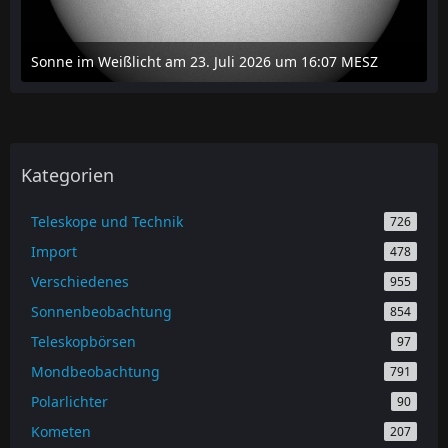
Sonne im Weißlicht am 23. Juli 2026 um 16:07 MESZ
24. Juli 2026 um 20:42
Kategorien
Teleskope und Technik
726
Import
478
Verschiedenes
955
Sonnenbeobachtung
854
Teleskopbörsen
97
Mondbeobachtung
791
Polarlichter
90
Kometen
207