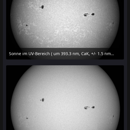
Sonne im UV-Bereich ( um 393.3 nm, CaK, +/- 1.5 nm) am 23. Juli 2026 um 16:15 MESZ
24. Juli 2026 um 20:42