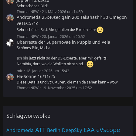
Jupiter 13/03/26
Sehr schönes Bild!
ThomasNRW
21. März 2026 um 14:59
Andromeda 25x40sec gain 200 Takahashi130 Omegon
veTEC571c
Sehr schönes Bild. Mir gefallen die Farben sehr.
ThomasNRW
28. Januar 2026 um 20:52
Überreste der Supernovae in Puppis und Vela
Schönes Bild, Micha!
Ich bin jetzt nicht so der DS-Experte, aber mir gefällts!
Namibia, dort, wo die Wolken nicht sind....
mic
18. Januar 2026 um 15:42
Ha-Sonne 16/11/25
Diese Details und Strukturen, die man da sehen kann – wow.
ThomasNRW
19. November 2025 um 17:52
Schlagwortwolke
ATT
EAA
eVscope
Andromeda
Berlin
DeepSky