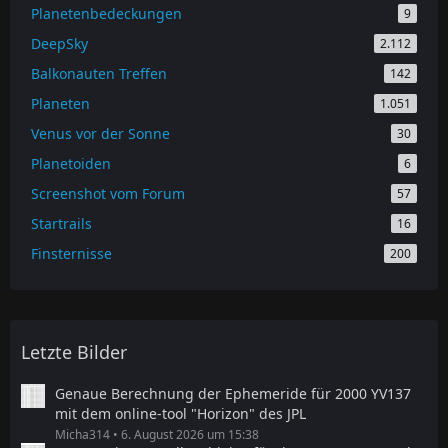
Planetenbedeckungen
9
DeepSky
2.112
Balkonauten Treffen
142
Planeten
1.051
Venus vor der Sonne
30
Planetoiden
6
Screenshot vom Forum
57
Startrails
16
Finsternisse
200
Letzte Bilder
Genaue Berechnung der Ephemeride für 2000 YV137
mit dem online-tool "Horizon" des JPL
Micha314
6. August 2026 um 15:38