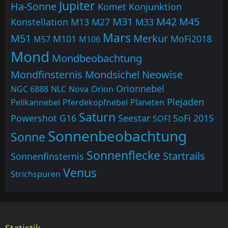
Jupiter
Ha-Sonne
Komet
Konjunktion
M31
M42
M45
Konstellation
M13
M27
M33
Mars
M51
Merkur
M101
MoFi2018
M57
M106
Mond
Mondbeobachtung
Mondfinsternis
Mondsichel
Neowise
Orionnebel
NGC 6888
NLC
Nova
Orion
Plejaden
Pelikannebel
Pferdekopfnebel
Planeten
Saturn
Powershot G16
Seestar
SoFi 2015
SOFI
Sonnenbeobachtung
Sonne
Sonnenflecke
Startrails
Sonnenfinsternis
Venus
Strichspuren