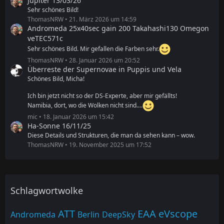
Jupiter 13/03/26
Sehr schönes Bild!
ThomasNRW
21. März 2026 um 14:59
Andromeda 25x40sec gain 200 Takahashi130 Omegon
veTEC571c
Sehr schönes Bild. Mir gefallen die Farben sehr.
ThomasNRW
28. Januar 2026 um 20:52
Überreste der Supernovae in Puppis und Vela
Schönes Bild, Micha!
Ich bin jetzt nicht so der DS-Experte, aber mir gefällts!
Namibia, dort, wo die Wolken nicht sind....
mic
18. Januar 2026 um 15:42
Ha-Sonne 16/11/25
Diese Details und Strukturen, die man da sehen kann – wow.
ThomasNRW
19. November 2025 um 17:52
Schlagwortwolke
ATT
EAA
eVscope
Andromeda
Berlin
DeepSky