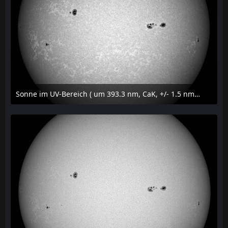
Sonne im UV-Bereich ( um 393.3 nm, CaK, +/- 1.5 nm) am 23. Juli 2026 um 16:15 MESZ
24. Juli 2026 um 20:42