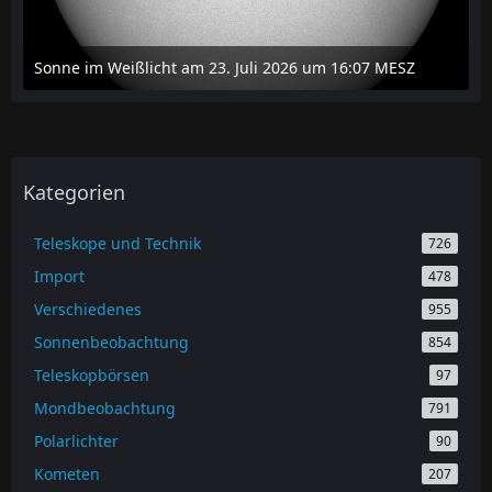
Sonne im Weißlicht am 23. Juli 2026 um 16:07 MESZ
24. Juli 2026 um 20:42
Kategorien
Teleskope und Technik
726
Import
478
Verschiedenes
955
Sonnenbeobachtung
854
Teleskopbörsen
97
Mondbeobachtung
791
Polarlichter
90
Kometen
207