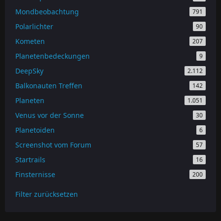
Mondbeobachtung
791
Polarlichter
90
Kometen
207
Planetenbedeckungen
9
DeepSky
2.112
Balkonauten Treffen
142
Planeten
1.051
Venus vor der Sonne
30
Planetoiden
6
Screenshot vom Forum
57
Startrails
16
Finsternisse
200
Filter zurücksetzen