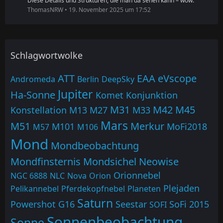
Diese Details und Strukturen, die man da sehen kann – wow.
ThomasNRW
19. November 2025 um 17:52
Schlagwortwolke
ATT
EAA
eVscope
Andromeda
Berlin
DeepSky
Jupiter
Ha-Sonne
Komet
Konjunktion
M31
M42
M45
Konstellation
M13
M27
M33
Mars
M51
Merkur
M101
MoFi2018
M57
M106
Mond
Mondbeobachtung
Mondfinsternis
Mondsichel
Neowise
Orionnebel
NGC 6888
NLC
Nova
Orion
Plejaden
Pelikannebel
Pferdekopfnebel
Planeten
Saturn
Powershot G16
Seestar
SoFi 2015
SOFI
Sonnenbeobachtung
Sonne