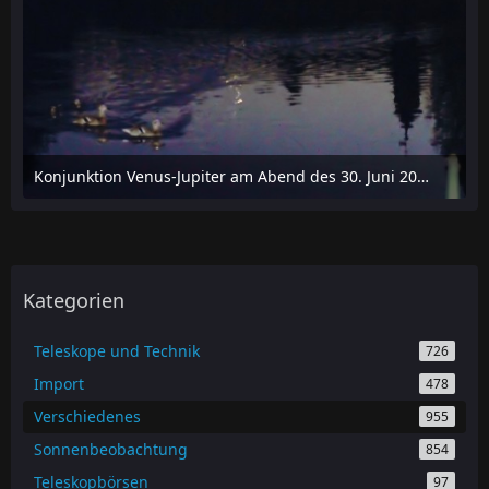
Konjunktion Venus-Jupiter am Abend des 30. Juni 2015 über Eichstädt/Brandenburg
30. August 2025 um 16:34
Kategorien
Teleskope und Technik
726
Import
478
Verschiedenes
955
Sonnenbeobachtung
854
Teleskopbörsen
97