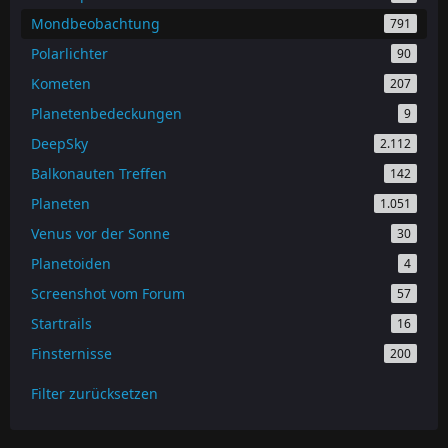
Mondbeobachtung
791
Polarlichter
90
Kometen
207
Planetenbedeckungen
9
DeepSky
2.112
Balkonauten Treffen
142
Planeten
1.051
Venus vor der Sonne
30
Planetoiden
4
Screenshot vom Forum
57
Startrails
16
Finsternisse
200
Filter zurücksetzen