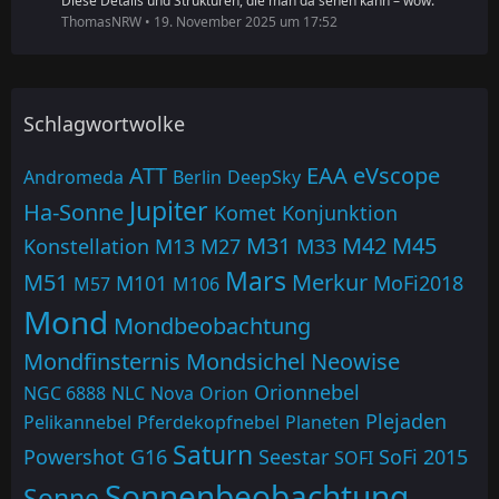
Diese Details und Strukturen, die man da sehen kann – wow.
ThomasNRW
19. November 2025 um 17:52
Schlagwortwolke
ATT
EAA
eVscope
Andromeda
Berlin
DeepSky
Jupiter
Ha-Sonne
Komet
Konjunktion
M31
M42
M45
Konstellation
M13
M27
M33
Mars
M51
Merkur
M101
MoFi2018
M57
M106
Mond
Mondbeobachtung
Mondfinsternis
Mondsichel
Neowise
Orionnebel
NGC 6888
NLC
Nova
Orion
Plejaden
Pelikannebel
Pferdekopfnebel
Planeten
Saturn
Powershot G16
Seestar
SoFi 2015
SOFI
Sonnenbeobachtung
Sonne