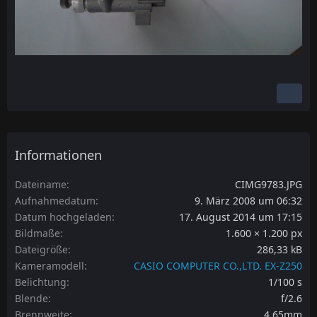
Informationen
Dateiname
CIMG9783.JPG
Aufnahmedatum
9. März 2008 um 06:32
Datum hochgeladen
17. August 2014 um 17:15
Bildmaße
1.600 × 1.200 px
Dateigröße
286,33 kB
Kameramodell
CASIO COMPUTER CO.,LTD. EX-Z250
Belichtung
1/100 s
Blende
f/2.6
Brennweite
4,65mm