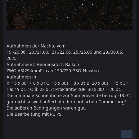
Aufnahmen der Nächte vom:
19./20.06., 20./21.06., 21./22.06, 25./26.06 und 29./30.06.
2025
Aufnahmeort: Hennigsdorf, Balkon
ZWO ASI294mmPro an 150/750 GSO-Newton
Aufnahmen in:
R: 15 x 30" + 8 x 3'; G: 15 x 30s + 8 x 3'; B: 20 x 30s + 15 x 3';
Ha: 19 x 5'; Oiii: 22 x 5'; ProPlant642BP: 30 x 30s + 20 x 5'
Die minimale Sonnenhöhe zur Sonnenwende betrug -13.9°,
gar nicht so weit außerhalb der nautischen Dämmerung!
Die äußeren Bedingungen waren gut.
Die Bearbeitung mit PI, PS