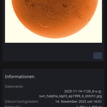
Informationen
Dateiname
2025-11-14-1126_6-u-g-
sun_halpha_lapl3_ap1999_4_stitch1.jpg
Datum hochgeladen
14. November 2025 um 16:01
Bildmaße
1.460 × 1.458 px