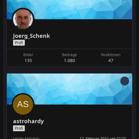
Joerg_Schenk
Profi
Bilder
Beiträge
Reaktionen
135
1.080
47
astrohardy
Profi
Letzte Aktivität
17. Februar 2021 um 22:15