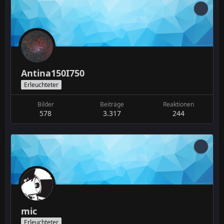
Antina150I750
Erleuchteter
Bilder
Beiträge
Reaktionen
578
3.317
244
mic
Erleuchteter