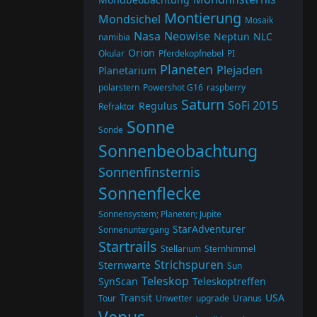
Montierung
Mondsichel
Mosaik
Nasa
Neowise
Neptun
NLC
namibia
Orion
Okular
Pferdekopfnebel
PI
Planeten
Plejaden
Planetarium
polarstern
Powershot G16
raspberry
Saturn
SoFi 2015
Regulus
Refraktor
Sonne
Sonde
Sonnenbeobachtung
Sonnenfinsternis
Sonnenflecke
Sonnensystem; Planeten; Jupite
StarAdventurer
Sonnenuntergang
Startrails
Stellarium
Sternhimmel
Strichspuren
Sternwarte
Sun
Teleskop
SynScan
Teleskoptreffen
Transit
USA
Tour
Unwetter
upgrade
Uranus