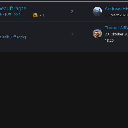
beauftragte
Andreas-H
2
lk [Off Topic]
11. März 2020
1
ThomasNR
1
23. Oktober 2
ltalk [Off Topic]
18:20