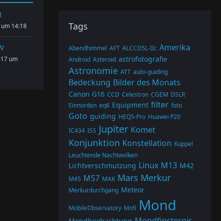
H
Tags
 um 14:18
Amerika
W
Abendhimmel
AFT
ALCCD5L-IIc
astrofotografie
017 um
Android
Asteroid
Astronomie
ATT
auto-guiding
Bedeckung
Bilder des Monats
Canon G16
CCD
Celestron
CGEM
DSLR
filter
Equipment
Einnorden
eq6
foto
Goto
guiding
HEQ5-Pro
Huawei P20
Jupiter
Komet
IC434
ISS
Konjunktion
Konstellation
Kuppel
Leuchtende Nachtwolken
Linux
M13
Lichtverschmutzung
M42
Mars
Merkur
M57
M45
MAK
Meteor
Merkurdurchgang
Mond
MobileObservatory
Mofi
Mondfinsternis
Mondbeobachtung