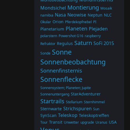
Montierung
Mondsichel
Mosaik
Nasa
Neowise
Neptun
NLC
namibia
Orion
Okular
Pferdekopfnebel
PI
Planeten
Plejaden
Planetarium
polarstern
Powershot G16
raspberry
Saturn
SoFi 2015
Regulus
Refraktor
Sonne
Sonde
Sonnenbeobachtung
Sonnenfinsternis
Sonnenflecke
Sonnensystem; Planeten; Jupite
StarAdventurer
Sonnenuntergang
Startrails
Stellarium
Sternhimmel
Strichspuren
Sternwarte
Sun
Teleskop
SynScan
Teleskoptreffen
Transit
USA
Tour
Unwetter
upgrade
Uranus