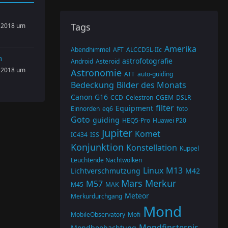
Tags
 2018 um
Amerika
Abendhimmel
AFT
ALCCD5L-IIc
n
astrofotografie
Android
Asteroid
 2018 um
Astronomie
ATT
auto-guiding
Bedeckung
Bilder des Monats
Canon G16
CCD
Celestron
CGEM
DSLR
filter
Equipment
Einnorden
eq6
foto
Goto
guiding
HEQ5-Pro
Huawei P20
Jupiter
Komet
IC434
ISS
Konjunktion
Konstellation
Kuppel
Leuchtende Nachtwolken
Linux
M13
Lichtverschmutzung
M42
Mars
Merkur
M57
M45
MAK
Meteor
Merkurdurchgang
Mond
MobileObservatory
Mofi
Mondfinsternis
Mondbeobachtung