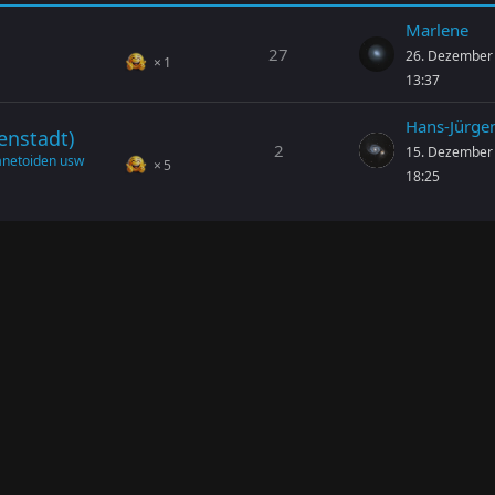
Marlene
27
26. Dezember
1
13:37
Hans-Jürge
enstadt)
2
15. Dezember
anetoiden usw
5
18:25