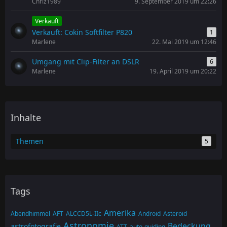
Chriz1989
9. September 2019 um 22:26
Verkauft
Verkauft: Cokin Softfilter P820
1
Marlene
22. Mai 2019 um 12:46
Umgang mit Clip-Filter an DSLR
6
Marlene
19. April 2019 um 20:22
Inhalte
Themen
5
Tags
Amerika
Abendhimmel
AFT
ALCCD5L-IIc
Android
Asteroid
Astronomie
Bedeckung
astrofotografie
ATT
auto-guiding