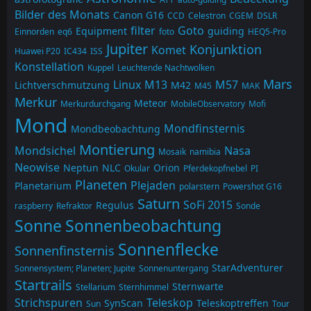
Bilder des Monats
Canon G16
CCD
Celestron
CGEM
DSLR
filter
Goto
Equipment
guiding
Einnorden
eq6
foto
HEQ5-Pro
Jupiter
Konjunktion
Komet
Huawei P20
IC434
ISS
Konstellation
Kuppel
Leuchtende Nachtwolken
Mars
Linux
M13
M57
Lichtverschmutzung
M42
M45
MAK
Merkur
Meteor
Merkurdurchgang
MobileObservatory
Mofi
Mond
Mondfinsternis
Mondbeobachtung
Montierung
Mondsichel
Nasa
Mosaik
namibia
Neowise
Neptun
NLC
Orion
Okular
Pferdekopfnebel
PI
Planeten
Plejaden
Planetarium
polarstern
Powershot G16
Saturn
SoFi 2015
Regulus
raspberry
Refraktor
Sonde
Sonne
Sonnenbeobachtung
Sonnenflecke
Sonnenfinsternis
StarAdventurer
Sonnensystem; Planeten; Jupite
Sonnenuntergang
Startrails
Sternwarte
Stellarium
Sternhimmel
Strichspuren
Teleskop
SynScan
Teleskoptreffen
Sun
Tour