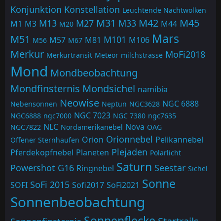
Konjunktion
Konstellation
Leuchtende Nachtwolken
M31
M42
M45
M13
M27
M33
M1
M3
M44
M20
Mars
M51
M101
M57
M81
M106
M56
M67
Merkur
MoFi2018
Merkurtransit
Meteor
milchstrasse
Mond
Mondbeobachtung
Mondfinsternis
Mondsichel
namibia
Neowise
NGC 6888
Nebensonnen
Neptun
NGC3628
NGC 7023
NGC6888
ngc7000
NGC 7380
ngc7635
NLC
Nova
NGC7822
Nordamerikanebel
OAG
Orionnebel
Orion
Pelikannebel
Offener Sternhaufen
Plejaden
Pferdekopfnebel
Planeten
Polarlicht
Saturn
Powershot G16
Seestar
Ringnebel
Sichel
Sonne
SoFi 2015
SOFI
Sofi2017
SoFi2021
Sonnenbeobachtung
Sonnenflecke