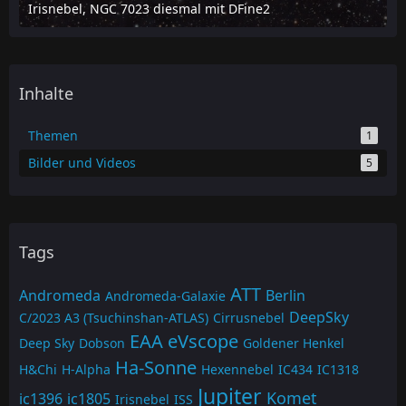
Irisnebel, NGC 7023 diesmal mit DFine2
5. April 2021 um 16:07
Inhalte
Themen
1
Bilder und Videos
5
Tags
ATT
Andromeda
Berlin
Andromeda-Galaxie
DeepSky
C/2023 A3 (Tsuchinshan-ATLAS)
Cirrusnebel
EAA
eVscope
Deep Sky
Dobson
Goldener Henkel
Ha-Sonne
H&Chi
H-Alpha
Hexennebel
IC434
IC1318
Jupiter
Komet
ic1396
ic1805
Irisnebel
ISS