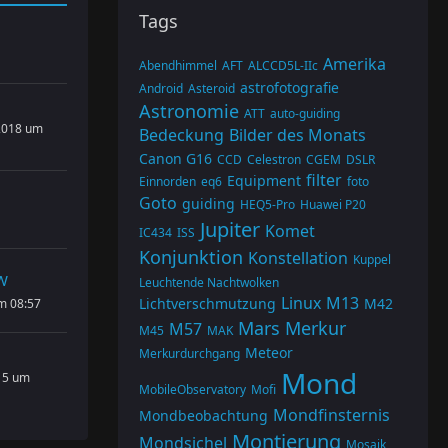
Tags
Amerika
Abendhimmel
AFT
ALCCD5L-IIc
astrofotografie
Android
Asteroid
Astronomie
ATT
auto-guiding
2018 um
Bedeckung
Bilder des Monats
Canon G16
CCD
Celestron
CGEM
DSLR
filter
Equipment
Einnorden
eq6
foto
Goto
guiding
HEQ5-Pro
Huawei P20
Jupiter
Komet
IC434
ISS
Konjunktion
Konstellation
Kuppel
W
Leuchtende Nachtwolken
Linux
M13
Lichtverschmutzung
M42
um 08:57
Mars
Merkur
M57
M45
MAK
Meteor
Merkurdurchgang
Mond
15 um
MobileObservatory
Mofi
Mondfinsternis
Mondbeobachtung
Montierung
Mondsichel
Mosaik