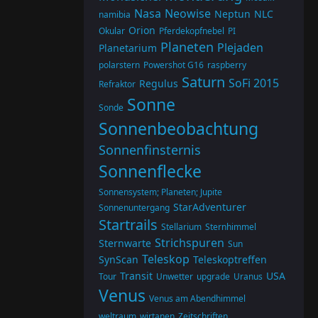
Nasa
Neowise
Neptun
NLC
namibia
Orion
Okular
Pferdekopfnebel
PI
Planeten
Plejaden
Planetarium
polarstern
Powershot G16
raspberry
Saturn
SoFi 2015
Regulus
Refraktor
Sonne
Sonde
Sonnenbeobachtung
Sonnenfinsternis
Sonnenflecke
Sonnensystem; Planeten; Jupite
StarAdventurer
Sonnenuntergang
Startrails
Stellarium
Sternhimmel
Strichspuren
Sternwarte
Sun
Teleskop
SynScan
Teleskoptreffen
Transit
USA
Tour
Unwetter
upgrade
Uranus
Venus
Venus am Abendhimmel
weltraum
wirtanen
Zeitschriften