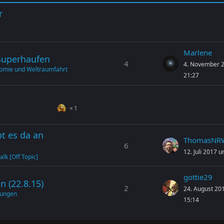
r
Marlene
Superhaufen
4
4. November 
omie und Weltraumfahrt
21:27
1
bt es da an
ThomasNR
6
12. Juli 2017 
alk [Off Topic]
gottie29
n (22.8.15)
2
24. August 20
tungen
15:14