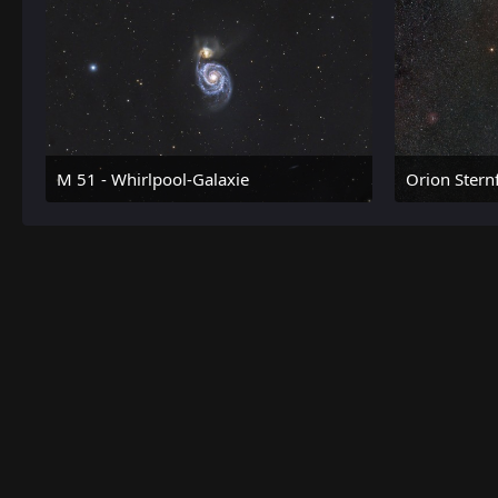
M 51 - Whirlpool-Galaxie
Orion Stern
8. März 2021 um 21:33
24.
4