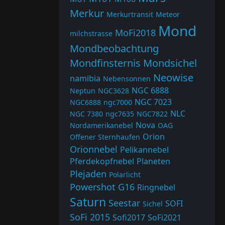
Merkur
Merkurtransit
Meteor
Mond
MoFi2018
milchstrasse
Mondbeobachtung
Mondfinsternis
Mondsichel
Neowise
namibia
Nebensonnen
NGC 6888
Neptun
NGC3628
NGC 7023
NGC6888
ngc7000
NLC
NGC 7380
ngc7635
NGC7822
Nova
Nordamerikanebel
OAG
Orion
Offener Sternhaufen
Orionnebel
Pelikannebel
Pferdekopfnebel
Planeten
Plejaden
Polarlicht
Powershot G16
Ringnebel
Saturn
Seestar
SOFI
Sichel
SoFi 2015
Sofi2017
SoFi2021