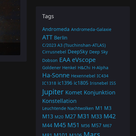
Tags
Andromeda
Andromeda-Galaxie
ATT
Berlin
C/2023 A3 (Tsuchinshan-ATLAS)
DeepSky
Cirrusnebel
Deep Sky
EAA
eVscope
Dobson
Goldener Henkel
H&Chi
H-Alpha
Ha-Sonne
Hexennebel
IC434
ic1396
ic1805
IC1318
Irisnebel
ISS
Jupiter
Komet
Konjunktion
Konstellation
M1
M3
Leuchtende Nachtwolken
M31
M42
M13
M27
M33
M20
M45
M51
M44
M57
M56
M67
Mars
M101
M81
M106