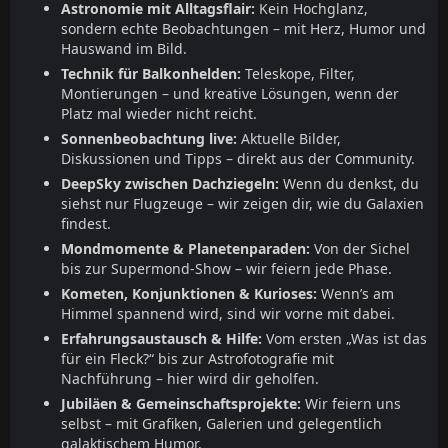
Astronomie mit Alltagsflair:
Kein Hochglanz,
sondern echte Beobachtungen – mit Herz, Humor und
Hauswand im Bild.
Technik für Balkonhelden:
Teleskope, Filter,
Montierungen – und kreative Lösungen, wenn der
Platz mal wieder nicht reicht.
Sonnenbeobachtung live:
Aktuelle Bilder,
Diskussionen und Tipps – direkt aus der Community.
DeepSky zwischen Dachziegeln:
Wenn du denkst, du
siehst nur Flugzeuge – wir zeigen dir, wie du Galaxien
findest.
Mondmomente & Planetenparaden:
Von der Sichel
bis zur Supermond-Show – wir feiern jede Phase.
Kometen, Konjunktionen & Kurioses:
Wenn’s am
Himmel spannend wird, sind wir vorne mit dabei.
Erfahrungsaustausch & Hilfe:
Vom ersten „Was ist das
für ein Fleck?“ bis zur Astrofotografie mit
Nachführung – hier wird dir geholfen.
Jubiläen & Gemeinschaftsprojekte:
Wir feiern uns
selbst – mit Grafiken, Galerien und gelegentlich
galaktischem Humor.