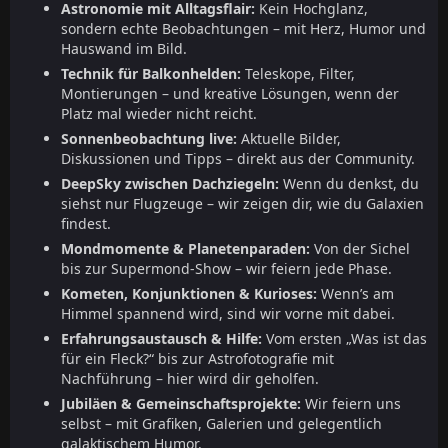
Astronomie mit Alltagsflair:
Kein Hochglanz,
sondern echte Beobachtungen – mit Herz, Humor und
Hauswand im Bild.
Technik für Balkonhelden:
Teleskope, Filter,
Montierungen – und kreative Lösungen, wenn der
Platz mal wieder nicht reicht.
Sonnenbeobachtung live:
Aktuelle Bilder,
Diskussionen und Tipps – direkt aus der Community.
DeepSky zwischen Dachziegeln:
Wenn du denkst, du
siehst nur Flugzeuge – wir zeigen dir, wie du Galaxien
findest.
Mondmomente & Planetenparaden:
Von der Sichel
bis zur Supermond-Show – wir feiern jede Phase.
Kometen, Konjunktionen & Kurioses:
Wenn’s am
Himmel spannend wird, sind wir vorne mit dabei.
Erfahrungsaustausch & Hilfe:
Vom ersten „Was ist das
für ein Fleck?“ bis zur Astrofotografie mit
Nachführung – hier wird dir geholfen.
Jubiläen & Gemeinschaftsprojekte:
Wir feiern uns
selbst – mit Grafiken, Galerien und gelegentlich
galaktischem Humor.