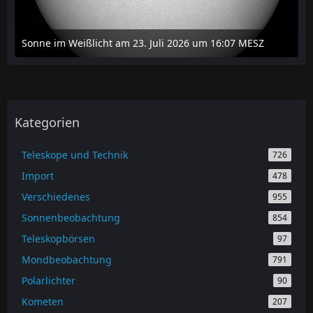
Sonne im Weißlicht am 23. Juli 2026 um 16:07 MESZ
24. Juli 2026 um 20:42
Kategorien
Teleskope und Technik
726
Import
478
Verschiedenes
955
Sonnenbeobachtung
854
Teleskopbörsen
97
Mondbeobachtung
791
Polarlichter
90
Kometen
207