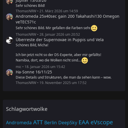
Jupiter 13/03/26
Sehr schönes Bild!
ThomasNRW
21. März 2026 um 14:59
Andromeda 25x40sec gain 200 Takahashi130 Omegon
veTEC571c
Sehr schönes Bild. Mir gefallen die Farben sehr.
ThomasNRW
28. Januar 2026 um 20:52
Überreste der Supernovae in Puppis und Vela
Schönes Bild, Micha!
Ich bin jetzt nicht so der DS-Experte, aber mir gefällts!
Namibia, dort, wo die Wolken nicht sind....
mic
18. Januar 2026 um 15:42
Ha-Sonne 16/11/25
Diese Details und Strukturen, die man da sehen kann – wow.
ThomasNRW
19. November 2025 um 17:52
Schlagwortwolke
ATT
EAA
eVscope
Andromeda
Berlin
DeepSky