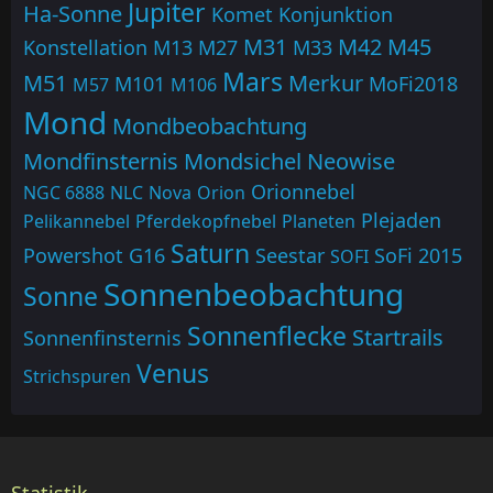
Jupiter
Ha-Sonne
Komet
Konjunktion
M31
M42
M45
Konstellation
M13
M27
M33
Mars
M51
Merkur
M101
MoFi2018
M57
M106
Mond
Mondbeobachtung
Mondfinsternis
Mondsichel
Neowise
Orionnebel
NGC 6888
NLC
Nova
Orion
Plejaden
Pelikannebel
Pferdekopfnebel
Planeten
Saturn
Powershot G16
Seestar
SoFi 2015
SOFI
Sonnenbeobachtung
Sonne
Sonnenflecke
Startrails
Sonnenfinsternis
Venus
Strichspuren