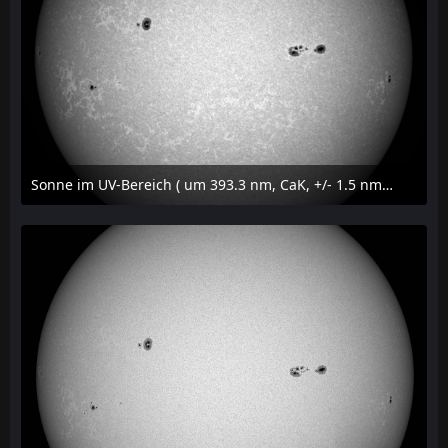
Sonne im UV-Bereich ( um 393.3 nm, CaK, +/- 1.5 nm) am 23. Juli 2026 um 16:15 MESZ
24. Juli 2026 um 20:42