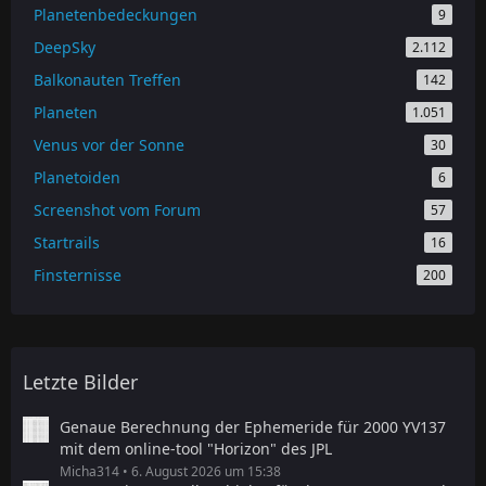
Planetenbedeckungen
9
DeepSky
2.112
Balkonauten Treffen
142
Planeten
1.051
Venus vor der Sonne
30
Planetoiden
6
Screenshot vom Forum
57
Startrails
16
Finsternisse
200
Letzte Bilder
Genaue Berechnung der Ephemeride für 2000 YV137
mit dem online-tool "Horizon" des JPL
Micha314
6. August 2026 um 15:38