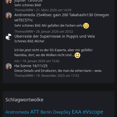
Jupiter 13/03/26
Sehr schönes Bild!
ThomasNRW
21. März 2026 um 14:59
Andromeda 25x40sec gain 200 Takahashi130 Omegon
veTEC571c
Sehr schönes Bild. Mir gefallen die Farben sehr.
ThomasNRW
28. Januar 2026 um 20:52
Überreste der Supernovae in Puppis und Vela
Schönes Bild, Micha!
Ich bin jetzt nicht so der DS-Experte, aber mir gefällts!
Namibia, dort, wo die Wolken nicht sind....
mic
18. Januar 2026 um 15:42
Ha-Sonne 16/11/25
Diese Details und Strukturen, die man da sehen kann – wow.
ThomasNRW
19. November 2025 um 17:52
Schlagwortwolke
ATT
EAA
eVscope
Andromeda
Berlin
DeepSky