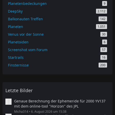
Planetenbedeckungen
9
DeepSky
2.112
Balkonauten Treffen
142
Planeten
1.051
Venus vor der Sonne
30
Planetoiden
6
Screenshot vom Forum
57
Startrails
16
Finsternisse
200
Letzte Bilder
Genaue Berechnung der Ephemeride für 2000 YV137
mit dem online-tool "Horizon" des JPL
Micha314
6. August 2026 um 15:38