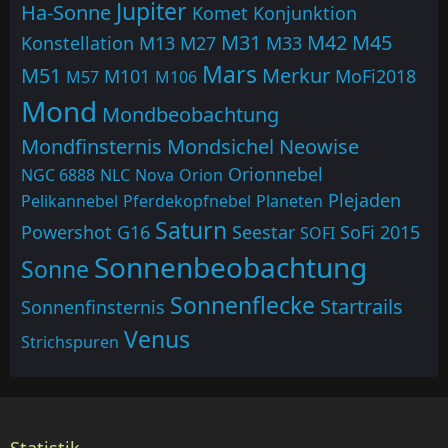
Jupiter
Ha-Sonne
Komet
Konjunktion
M31
M42
M45
Konstellation
M13
M27
M33
Mars
M51
Merkur
M101
MoFi2018
M57
M106
Mond
Mondbeobachtung
Mondfinsternis
Mondsichel
Neowise
Orionnebel
NGC 6888
NLC
Nova
Orion
Plejaden
Pelikannebel
Pferdekopfnebel
Planeten
Saturn
Powershot G16
Seestar
SoFi 2015
SOFI
Sonnenbeobachtung
Sonne
Sonnenflecke
Startrails
Sonnenfinsternis
Venus
Strichspuren