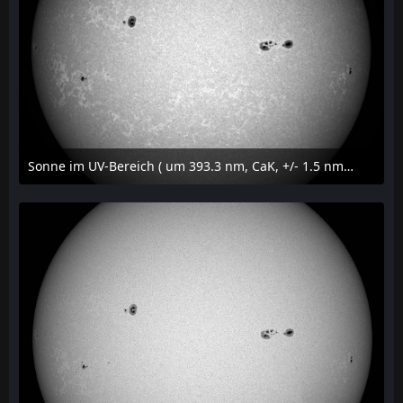
Sonne im UV-Bereich ( um 393.3 nm, CaK, +/- 1.5 nm) am 23. Juli 2026 um 16:15 MESZ
24. Juli 2026 um 20:42